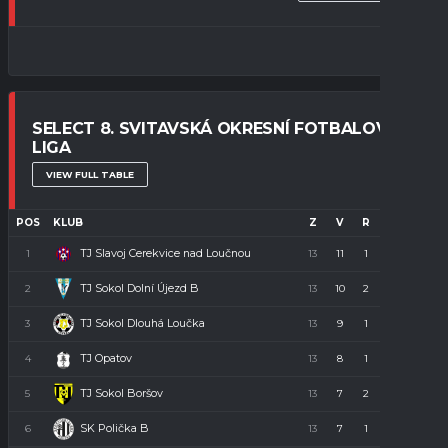
SELECT 8. SVITAVSKÁ OKRESNÍ FOTBALOVÁ
LIGA
VIEW FULL TABLE
POS
KLUB
Z
V
R
P
B
TJ Slavoj Cerekvice nad Loučnou
1
13
11
1
1
34
TJ Sokol Dolní Újezd B
2
13
10
2
1
32
TJ Sokol Dlouhá Loučka
3
13
9
1
3
28
TJ Opatov
4
13
8
1
4
23
TJ Sokol Boršov
5
13
7
2
4
23
SK Polička B
6
13
7
1
5
22