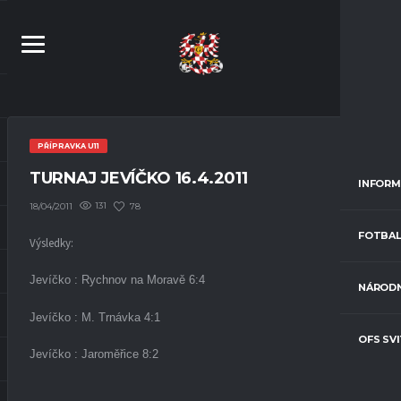
PŘÍPRAVKA U11
TURNAJ JEVÍČKO 16.4.2011
INFORM
131
78
18/04/2011
FOTBAL
Výsledky:
Jevíčko : Rychnov na Moravě 6:4
NÁRODN
Jevíčko : M. Trnávka 4:1
OFS SV
Jevíčko : Jaroměřice 8:2