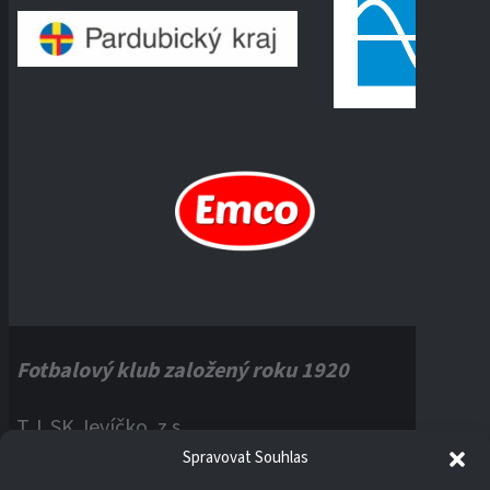
Fotbalový klub založený roku 1920
T.J. SK Jevíčko, z.s.
Spravovat Souhlas
Palackého náměstí 1, 56943 Jevíčko