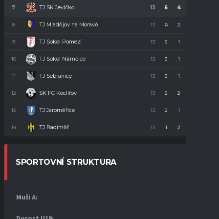
TJ SK Jevíčko
7
13
6
4
3
22
TJ Mladějov na Moravě
8
13
6
2
5
20
TJ Sokol Pomezí
9
13
5
1
7
16
TJ Sokol Němčice
10
13
3
1
9
10
TJ Sebranice
11
13
3
1
9
10
SK FC Koclířov
12
13
2
2
9
8
TJ Jaroměřice
13
13
2
1
10
7
TJ Radiměř
14
13
1
2
10
5
SPORTOVNÍ STRUKTURA
Muži A:
Dorost U19
: