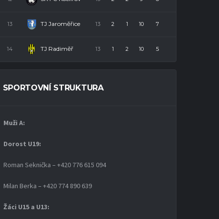
TJ Jaroměřice
13
13
2
1
10
7
TJ Radiměř
14
13
1
2
10
5
SPORTOVNÍ STRUKTURA
Muži A:
Dorost U19
:
Roman Seknička – +420 776 615 094
Milan Berka – +420 774 890 639
Žáci U15 a U13: