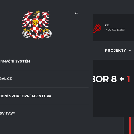
TEL.
+420 732 183 881
MLÁDEŽ
ČLÁNKY
PROJEKTY
ORMAČNÍ SYSTÉM
U15 – OKRESNÍ PŘEBOR 8 +
1
BAL.CZ
ODNÍ SPORTOVNÍ AGENTURA
 SVITAVY