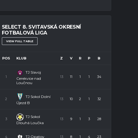
SELECT 8. SVITAVSKÁ OKRESNÍ
FOTBALOVÁ LIGA
VIEW FULL TABLE
POS
KLUB
Z
V
R
P
B
TJ Slavoj
1
13
11
1
1
34
Cerekvice nad
Loučnou
TJ Sokol Dolní
2
13
10
2
1
32
Újezd B
TJ Sokol
3
13
9
1
3
28
Dlouhá Loučka
TJ Opatov
4
13
8
1
4
23