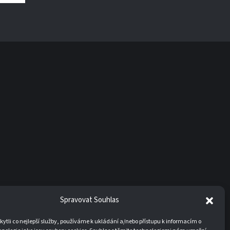
Spravovat Souhlas
tli co nejlepší služby, používáme k ukládání a/nebo přístupu k informacím o