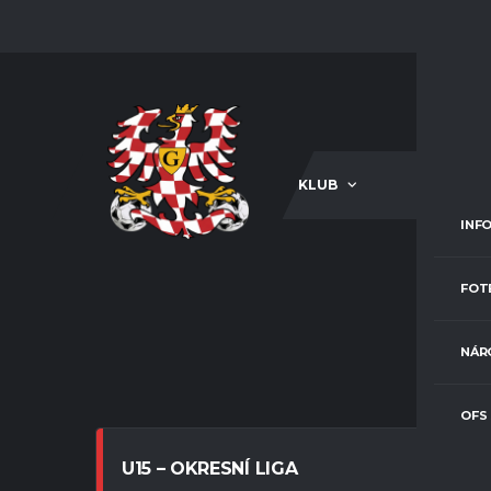
KLUB
A-TÝM
INF
FOT
NÁR
OFS
U15 – OKRESNÍ LIGA