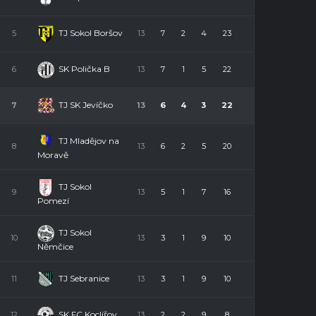
TJ Sokol Boršov
5
13
7
2
4
23
SK Polička B
6
13
7
1
5
22
TJ SK Jevíčko
7
13
6
4
3
22
TJ Mladějov na
8
13
6
2
5
20
Moravě
TJ Sokol
9
13
5
1
7
16
Pomezí
TJ Sokol
10
13
3
1
9
10
Němčice
TJ Sebranice
11
13
3
1
9
10
SK FC Koclířov
12
13
2
2
9
8