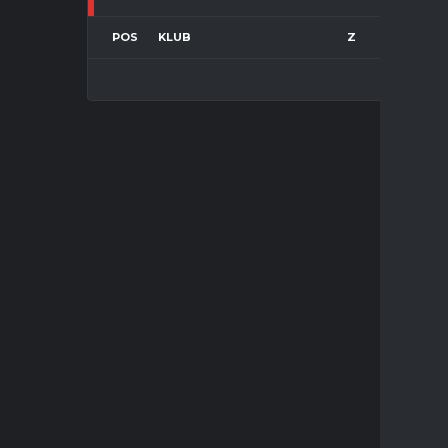
POS
KLUB
Z
V
No data a