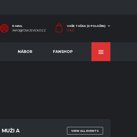
E-MAIL
VAŠE TAŠKA (0 POLOŽEK)
0
KČ
INFO@TJSKJEVICKO.CZ
NÁBOR
FANSHOP
MUŽI A
VIEW ALL EVENTS