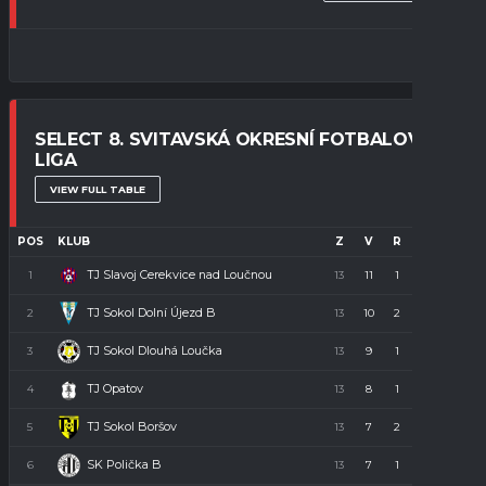
SELECT 8. SVITAVSKÁ OKRESNÍ FOTBALOVÁ
LIGA
VIEW FULL TABLE
POS
KLUB
Z
V
R
P
B
TJ Slavoj Cerekvice nad Loučnou
1
13
11
1
1
34
TJ Sokol Dolní Újezd B
2
13
10
2
1
32
TJ Sokol Dlouhá Loučka
3
13
9
1
3
28
TJ Opatov
4
13
8
1
4
23
TJ Sokol Boršov
5
13
7
2
4
23
SK Polička B
6
13
7
1
5
22