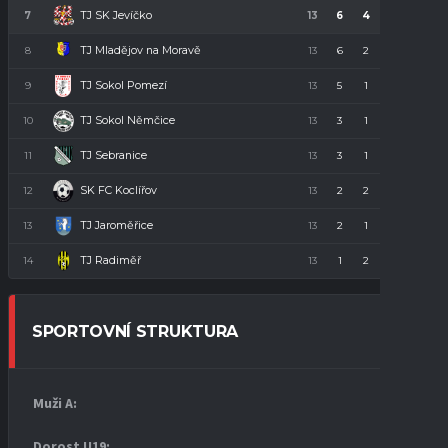
TJ SK Jevíčko
7
13
6
4
3
22
TJ Mladějov na Moravě
8
13
6
2
5
20
TJ Sokol Pomezí
9
13
5
1
7
16
TJ Sokol Němčice
10
13
3
1
9
10
TJ Sebranice
11
13
3
1
9
10
SK FC Koclířov
12
13
2
2
9
8
TJ Jaroměřice
13
13
2
1
10
7
TJ Radiměř
14
13
1
2
10
5
SPORTOVNÍ STRUKTURA
Muži A:
Dorost U19
: