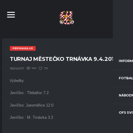
PŘÍPRAVKA U11
TURNAJ MĚSTEČKO TRNÁVKA 9.4.2011
INFORM
144
79
18/04/2011
FOTBAL
Výsledky:
Jevíčko : Třebářov 7:2
NÁRODN
Jevíčko: Jaroměřice 12:0
OFS SV
Jevíčko : M. Trnávka 3:2