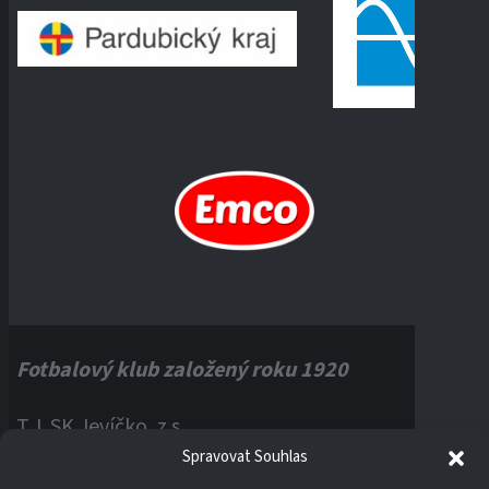
Fotbalový klub založený roku 1920
T.J. SK Jevíčko, z.s.
Spravovat Souhlas
Palackého náměstí 1, 56943 Jevíčko