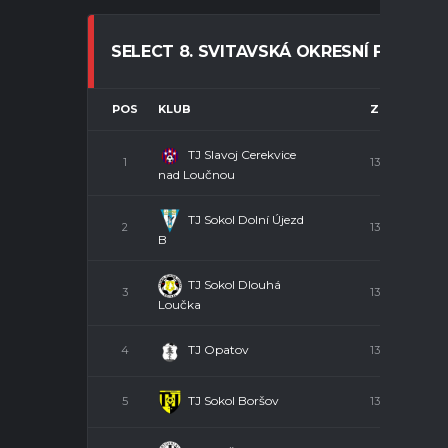
SELECT 8. SVITAVSKÁ OKRESNÍ FOTBAL
POS
KLUB
Z
TJ Slavoj Cerekvice
1
13
nad Loučnou
TJ Sokol Dolní Újezd
2
13
B
TJ Sokol Dlouhá
3
13
Loučka
TJ Opatov
4
13
TJ Sokol Boršov
5
13