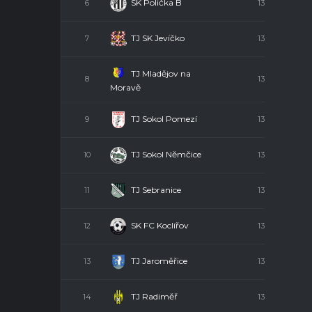
SK Polička B
6
13
TJ SK Jevíčko
7
13
TJ Mladějov na
8
13
Moravě
TJ Sokol Pomezí
9
13
TJ Sokol Němčice
10
13
TJ Sebranice
11
13
SK FC Koclířov
12
13
TJ Jaroměřice
13
13
TJ Radiměř
14
13