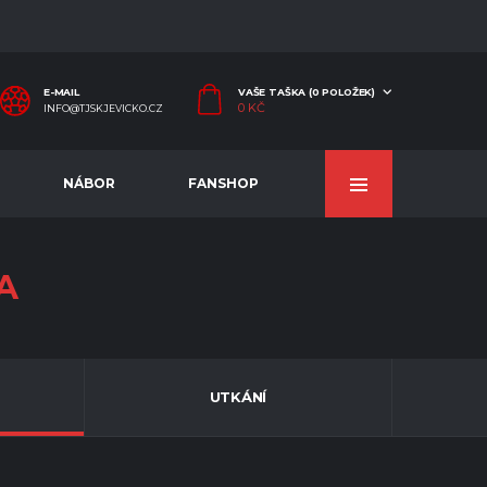
E-MAIL
VAŠE TAŠKA (0 POLOŽEK)
0
KČ
INFO@TJSKJEVICKO.CZ
NÁBOR
FANSHOP
A
UTKÁNÍ