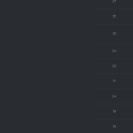
7
1
5
27
6
4
3
37
6
2
5
35
5
1
7
24
3
1
9
20
3
1
9
17
2
2
9
24
2
1
10
19
1
2
10
19