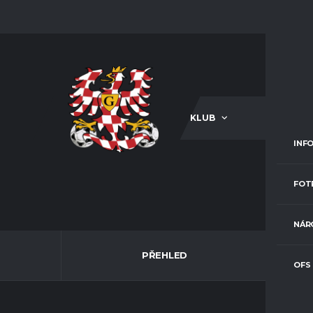
KLUB
A-TÝM
INF
FOT
NÁR
PŘEHLED
OFS