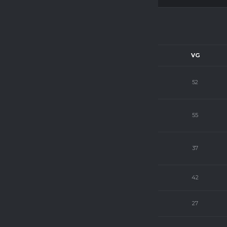
OVÁ LIGA
V
R
P
VG
11
1
1
52
10
2
1
55
9
1
3
37
8
1
4
42
7
2
4
27