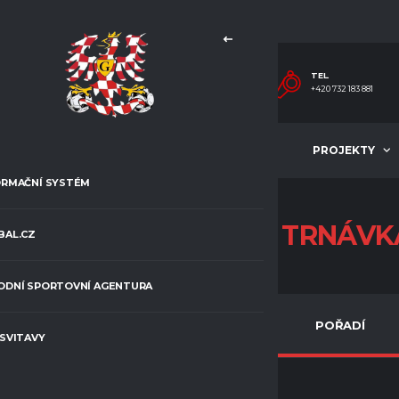
TEL.
+420 732 183 881
MLÁDEŽ
ČLÁNKY
PROJEKTY
ORMAČNÍ SYSTÉM
TJ SOKOL MĚSTEČKO
TRNÁVK
BAL.CZ
ODNÍ SPORTOVNÍ AGENTURA
SOUPISKA
POŘADÍ
 SVITAVY