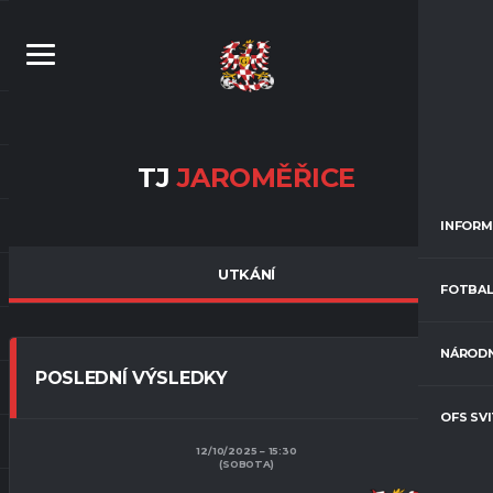
TJ
JAROMĚŘICE
INFORM
UTKÁNÍ
FOTBAL
NÁRODN
POSLEDNÍ VÝSLEDKY
OFS SV
12/10/2025
15:30
(SOBOTA)