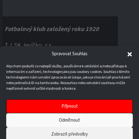
Fotbalový klub založený roku 1920
T.J. SK Jevíčko, z.s.
Spravovat Souhlas
Palackého náměstí 1, 56943 Jevíčko
Abychom poskytli co nejlepší služby, používáme k ukládání a/nebo přístupu k
informacím o zařízení, technologie jako jsou soubory cookies. Souhlas s těmito
IČO:
60121670
technologiemi nám umožní zpracovávat údaje, jako je chování při procházení
nebo jedinečná ID na tomto webu. Nesouhlas nebo odvolání souhlasu může
nepříznivě ovlivnit určité vlastnosti a funkce.
Příjmout
Odmítnout
Zobrazit předvolby
© 2026 T.J. SK JEVÍČKO, Z. S.