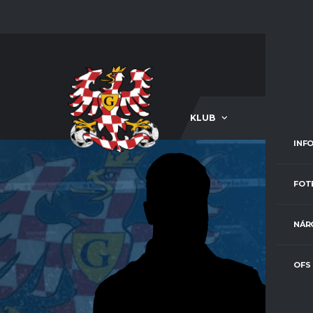
KLUB
A-TÝM
INF
FOT
NÁR
OFS