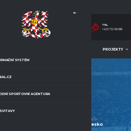
TEL.
+420 732 183 881
MLÁDEŽ
ČLÁNKY
PROJEKTY
ORMAČNÍ SYSTÉM
BAL.CZ
PETR
ODNÍ SPORTOVNÍ AGENTURA
POPELKA
 SVITAVY
VĚK
CURRENT TEAM
NATIONALITY
14
TJ SK Jevíčko U15
Česko