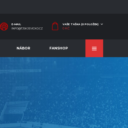
E-MAIL
VAŠE TAŠKA (0 POLOŽEK)
0
KČ
INFO@TJSKJEVICKO.CZ
NÁBOR
FANSHOP