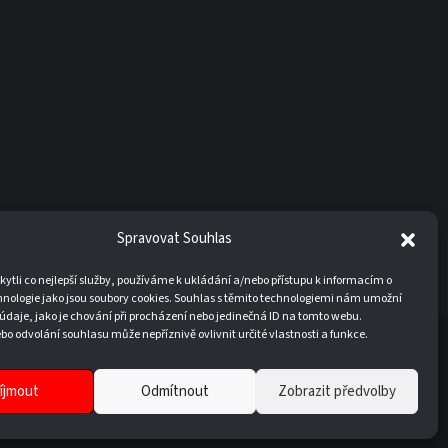
Spravovat Souhlas
tli co nejlepší služby, používáme k ukládání a/nebo přístupu k informacím o
hnologie jako jsou soubory cookies. Souhlas s těmito technologiemi nám umožní
údaje, jako je chování při procházení nebo jedinečná ID na tomto webu.
o odvolání souhlasu může nepříznivě ovlivnit určité vlastnosti a funkce.
20
íjmout
Odmítnout
Zobrazit předvolby