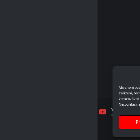
Abychom posky
zařízení, tec
zpracovávat 
Nesouhlas neb
FACEBOOK
INSTAGRAM
YOUTUBE
TJSKJEVICKO
TJSKJEVICKO
@TJSKJEVICKO19
Př
© 2026 T.J. SK JEVÍČKO, Z. S.