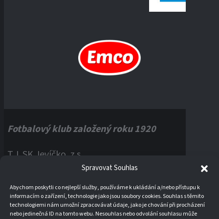
Fotbalový klub založený roku 1920
T.J. SK Jevíčko, z.s.
Spravovat Souhlas
Palackého náměstí 1, 56943 Jevíčko
Abychom poskytli co nejlepší služby, používáme k ukládání a/nebo přístupu k
informacím o zařízení, technologie jako jsou soubory cookies. Souhlas s těmito
IČO:
60121670
technologiemi nám umožní zpracovávat údaje, jako je chování při procházení
nebo jedinečná ID na tomto webu. Nesouhlas nebo odvolání souhlasu může