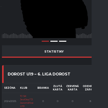
STATISTIKY
DOROST U19 – 6. LIGA DOROST
ŽLUTÁ
ČERVENÁ
ODEHRANÉ
VLA
SEZÓNA
KLUB
BRANKA
KARTA
KARTA
ZÁPASY
G
TJ SK
Jevíčko/ TJ
2024/2025
0
0
0
8
Jaroměřice
U19