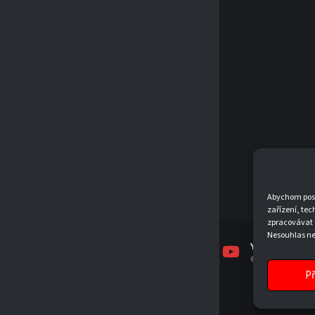
Abychom posky
zařízení, tec
zpracovávat 
Nesouhlas neb
FACEBOOK
INSTAGRAM
YOUTUBE
TJSKJEVICKO
TJSKJEVICKO
@TJSKJEVICKO19
Př
© 2026 T.J. SK JEVÍČKO, Z. S.