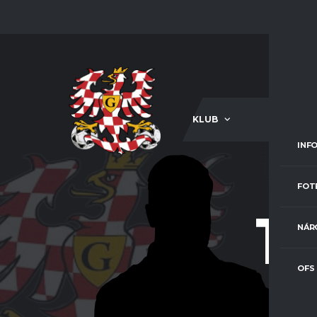
KLUB
A-TÝM
INF
FOT
13
NÁR
OFS