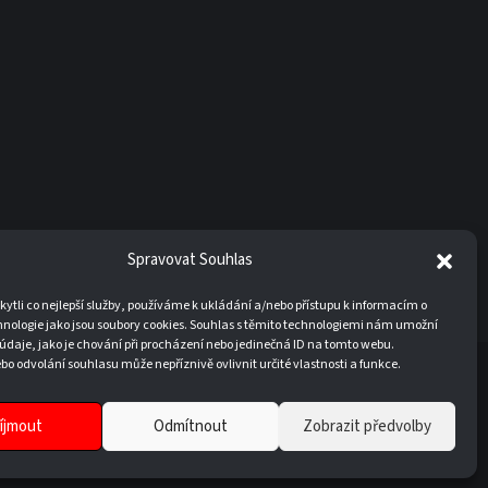
Spravovat Souhlas
tli co nejlepší služby, používáme k ukládání a/nebo přístupu k informacím o
hnologie jako jsou soubory cookies. Souhlas s těmito technologiemi nám umožní
údaje, jako je chování při procházení nebo jedinečná ID na tomto webu.
o odvolání souhlasu může nepříznivě ovlivnit určité vlastnosti a funkce.
20
íjmout
Odmítnout
Zobrazit předvolby