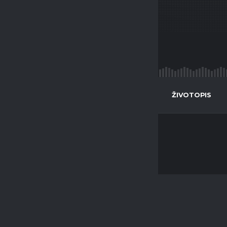
NATIONALITY
POSITION
Česko
n/a
STATISTIKY
ŽIVOTOPIS
PARTNEŘI