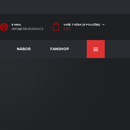
E-MAIL
VAŠE TAŠKA (0 POLOŽEK)
0
KČ
INFO@TJSKJEVICKO.CZ
NÁBOR
FANSHOP