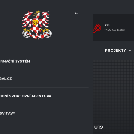
TEL.
+420 732 183 881
MLÁDEŽ
ČLÁNKY
PROJEKTY
ORMAČNÍ SYSTÉM
BAL.CZ
JAN
ODNÍ SPORTOVNÍ AGENTURA
KOŠŤÁL
 SVITAVY
VĚK
CURRENT TEAM
17
TJ SK Jevíčko/ TJ Jaroměřice U19