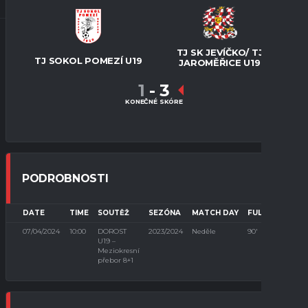
TJ SK JEVÍČKO/ TJ
TJ SOKOL POMEZÍ U19
JAROMĚŘICE U19
1
-
3
KONEČNÉ SKÓRE
PODROBNOSTI
DATE
TIME
SOUTĚŽ
SEZÓNA
MATCH DAY
FULL TIME
07/04/2024
10:00
DOROST
2023/2024
Neděle
90'
U19 –
Meziokresní
přebor 8+1