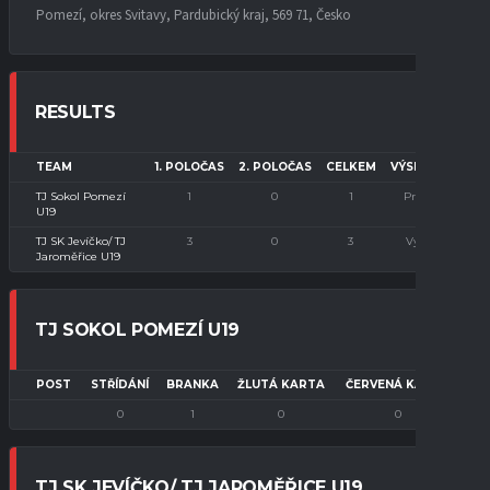
Pomezí, okres Svitavy, Pardubický kraj, 569 71, Česko
RESULTS
TEAM
1. POLOČAS
2. POLOČAS
CELKEM
VÝSLEDEK
TJ Sokol Pomezí
1
0
1
Prohra
U19
TJ SK Jevíčko/ TJ
3
0
3
Výhra
Jaroměřice U19
TJ SOKOL POMEZÍ U19
POST
STŘÍDÁNÍ
BRANKA
ŽLUTÁ KARTA
ČERVENÁ KARTA
0
1
0
0
TJ SK JEVÍČKO/ TJ JAROMĚŘICE U19