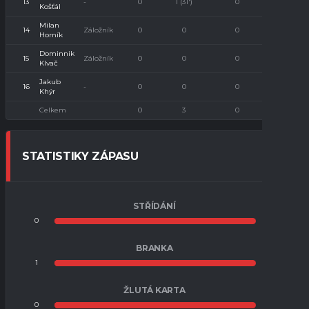
13
-
0
1 (31')
0
0
Košťál
Milan
14
Záložník
0
0
0
0
Horník
Dominnik
15
Záložník
0
0
0
0
Klvač
Jakub
16
-
0
0
0
0
Khýr
Celkem
0
3
0
0
STATISTIKY ZÁPASU
STŘÍDÁNÍ
0
0
BRANKA
1
3
ŽLUTÁ KARTA
0
0