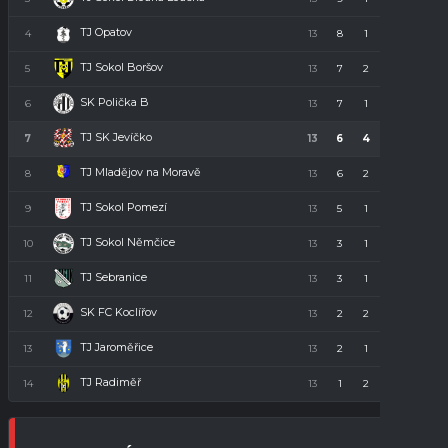
TJ Opatov
4
13
8
1
4
23
TJ Sokol Boršov
5
13
7
2
4
23
SK Polička B
6
13
7
1
5
22
TJ SK Jevíčko
7
13
6
4
3
22
TJ Mladějov na Moravě
8
13
6
2
5
20
TJ Sokol Pomezí
9
13
5
1
7
16
TJ Sokol Němčice
10
13
3
1
9
10
TJ Sebranice
11
13
3
1
9
10
SK FC Koclířov
12
13
2
2
9
8
TJ Jaroměřice
13
13
2
1
10
7
TJ Radiměř
14
13
1
2
10
5