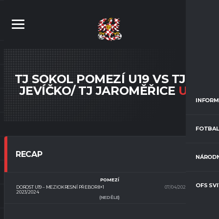
TJ SOKOL POMEZÍ U19 VS TJ SK
JEVÍČKO/ TJ JAROMĚŘICE
U19
INFORM
FOTBAL
RECAP
NÁRODN
POMEZÍ
OFS SV
DOROST U19 – MEZIOKRESNÍ PŘEBOR 8+1
07/04/2024
10:00
2023/2024
(NEDĚLE)