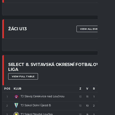
ŽÁCI U13
VIEW ALL EVENTS
SELECT 8. SVITAVSKÁ OKRESNÍ FOTBALOVÁ
LIGA
VIEW FULL TABLE
POS
KLUB
Z
V
R
P
B
TJ Slavoj Cerekvice nad Loučnou
1
13
11
1
1
34
TJ Sokol Dolní Újezd B
2
13
10
2
1
32
TJ Sokol Dlouhá Loučka
3
13
9
1
3
28