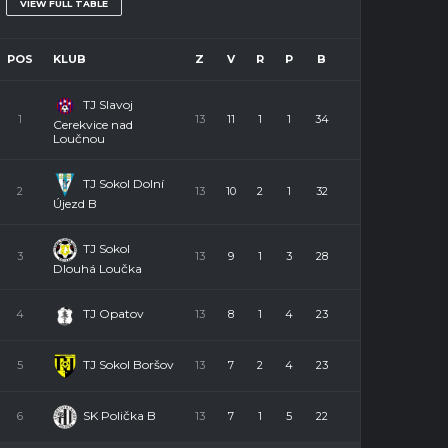
VIEW FULL TABLE
POS
KLUB
Z
V
R
P
B
TJ Slavoj
1
13
11
1
1
34
Cerekvice nad
Loučnou
TJ Sokol Dolní
2
13
10
2
1
32
Újezd B
TJ Sokol
3
13
9
1
3
28
Dlouhá Loučka
TJ Opatov
4
13
8
1
4
23
TJ Sokol Boršov
5
13
7
2
4
23
SK Polička B
6
13
7
1
5
22