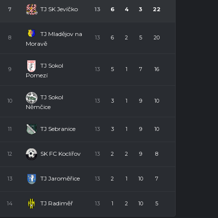
TJ SK Jevíčko
7
13
6
4
3
22
TJ Mladějov na
8
13
6
2
5
20
Moravě
TJ Sokol
9
13
5
1
7
16
Pomezí
TJ Sokol
10
13
3
1
9
10
Němčice
TJ Sebranice
11
13
3
1
9
10
SK FC Koclířov
12
13
2
2
9
8
TJ Jaroměřice
13
13
2
1
10
7
TJ Radiměř
14
13
1
2
10
5