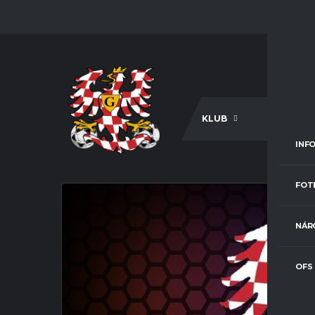
KLUB
A-TÝM
INF
FOT
NÁR
OFS