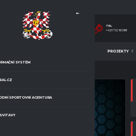
TEL.
+420 732 183 881
MLÁDEŽ
ČLÁNKY
PROJEKTY
ORMAČNÍ SYSTÉM
BAL.CZ
ODNÍ SPORTOVNÍ AGENTURA
 SVITAVY