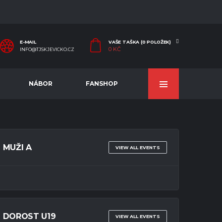
E-MAIL
VAŠE TAŠKA (0 POLOŽEK)
0
KČ
INFO@TJSKJEVICKO.CZ
NÁBOR
FANSHOP
MUŽI A
VIEW ALL EVENTS
DOROST U19
VIEW ALL EVENTS