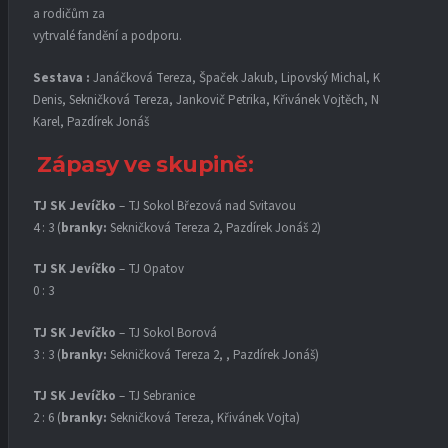
a rodičům za
vytrvalé fandění a podporu.
Sestava :
Janáčková Tereza, Špaček Jakub, Lipovský Michal, Krejčíř
Denis, Sekničková Tereza, Jankovič Petrika, Křivánek Vojtěch, Novák
Karel, Pazdírek Jonáš
Zápasy ve skupině:
TJ SK Jevíčko
– TJ Sokol Březová nad Svitavou
4 : 3 (
branky:
Sekničková Tereza 2, Pazdírek Jonáš 2)
TJ SK Jevíčko
– TJ Opatov
0 : 3
TJ SK Jevíčko
– TJ Sokol Borová
3 : 3 (
branky:
Sekničková Tereza 2, , Pazdírek Jonáš)
TJ SK Jevíčko
– TJ Sebranice
2 : 6 (
branky:
Sekničková Tereza, Křivánek Vojta)