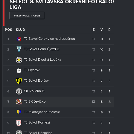
SELECT 8. SVITAVSKÁ OKRESNÍ FOTBALOVÁ
LIGA
VIEW FULL TABLE
POS
KLUB
Z
V
R
P
B
TJ Slavoj Cerekvice nad Loučnou
1
13
11
1
1
34
TJ Sokol Dolní Újezd B
2
13
10
2
1
32
TJ Sokol Dlouhá Loučka
3
13
9
1
3
28
TJ Opatov
4
13
8
1
4
23
TJ Sokol Boršov
5
13
7
2
4
23
SK Polička B
6
13
7
1
5
22
TJ SK Jevíčko
7
13
6
4
3
22
TJ Mladějov na Moravě
8
13
6
2
5
20
TJ Sokol Pomezí
9
13
5
1
7
16
TJ Sokol Němčice
10
13
3
1
9
10