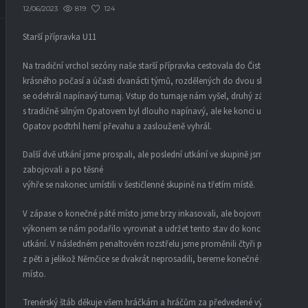
819
124
12/06/2023
Starší přípravka U11
Na tradiční vrchol sezóny naše starší přípravka cestovala do Čisté. Za
krásného počasí a účasti dvanácti týmů, rozdělených do dvou skupin
se odehrál napínavý turnaj. Vstup do turnaje nám vyšel, druhý zápas
s tradičně silným Opatovem byl dlouho napínavý, ale ke konci utkání
Opatov podtrhl herní převahu a zaslouženě vyhrál.
Další dvě utkání jsme prospali, ale poslední utkání ve skupině jsme
zabojovali a po těsné
výhře se nakonec umístili v šestičlenné skupině na třetím místě.
V zápase o konečné páté místo jsme brzy inkasovali, ale bojovným
výkonem se nám podařilo vyrovnat a udržet tento stav do konce
utkání. V následném penaltovém rozstřelu jsme proměnili čtyři penalty
z pěti a jelikož Němčice se dvakrát neprosadili, bereme konečné páté
místo.
Trenérský štáb děkuje všem hráčkám a hráčům za předvedené výkony