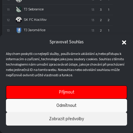
TJ Sebranice
11
13
3
1
9
10
SK FC Koclířov
12
13
2
2
9
8
TJ Jaroměřice
13
13
2
1
10
7
TJ Radiměř
14
13
1
2
10
5
Spravovat Souhlas
Abychom poskytli co nejlepší služby, používáme k ukládání a/nebo přístupu k
informacím o zařízení, technologie jako jsou soubory cookies. Souhlas s těmito
SPORTOVNÍ STRUKTURA
technologiemi nám umožní zpracovávat údaje, jako je chování při procházení
nebo jedinečná ID na tomto webu. Nesouhlas nebo odvolání souhlasu může
nepříznivě ovlivnit určité vlastnosti a funkce.
Muži A:
Příjmout
Dorost U19
:
Odmítnout
Roman Seknička – +420 776 615 094
Zobrazit předvolby
Milan Berka – +420 774 890 639