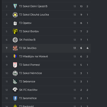
TJ Sokol Dolní Újezd B
2
13
10
2
1
32
TJ Sokol Dlouhá Loučka
3
13
9
1
3
28
TJ Opatov
4
13
8
1
4
23
TJ Sokol Boršov
5
13
7
2
4
23
SK Polička B
6
13
7
1
5
22
TJ SK Jevíčko
7
13
6
4
3
22
TJ Mladějov na Moravě
8
13
6
2
5
20
TJ Sokol Pomezí
9
13
5
1
7
16
TJ Sokol Němčice
10
13
3
1
9
10
TJ Sebranice
11
13
3
1
9
10
SK FC Koclířov
12
13
2
2
9
8
TJ Jaroměřice
13
13
2
1
10
7
TJ Radiměř
14
13
1
2
10
5