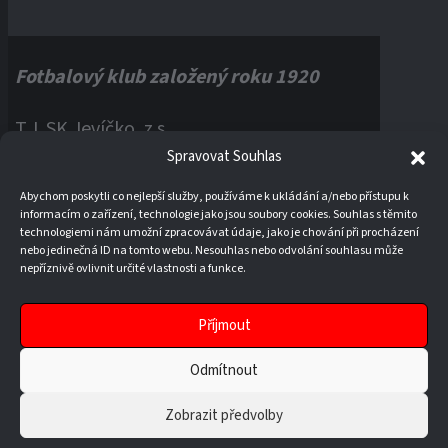
Fotbalový klub založený roku 1920
T.J. SK Jevíčko, z.s.
Spravovat Souhlas
Palackého náměstí 1, 56943 Jevíčko
Abychom poskytli co nejlepší služby, používáme k ukládání a/nebo přístupu k
informacím o zařízení, technologie jako jsou soubory cookies. Souhlas s těmito
IČO:
60121670
technologiemi nám umožní zpracovávat údaje, jako je chování při procházení
nebo jedinečná ID na tomto webu. Nesouhlas nebo odvolání souhlasu může
nepříznivě ovlivnit určité vlastnosti a funkce.
Příjmout
Odmítnout
Zobrazit předvolby
© 2026 T.J. SK JEVÍČKO, Z. S.