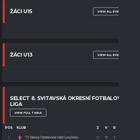
ŽÁCI U15
VIEW ALL EVENTS
ŽÁCI U13
VIEW ALL EVENTS
SELECT 8. SVITAVSKÁ OKRESNÍ FOTBALOVÁ
LIGA
VIEW FULL TABLE
POS
KLUB
Z
V
R
P
B
TJ Slavoj Cerekvice nad Loučnou
1
13
11
1
1
34