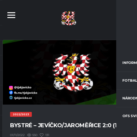
INFORM
FOTBAL
NÁRODN
2022/2023
OFS SV
BYSTRÉ – JEVÍČKO/JAROMĚŘICE 2:0 (1:0)
550
131
01/11/2022