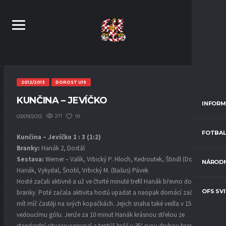
2012/2013
DOROST U19
KUNČINA – JEVÍČKO
INFORM
211
91
03/09/2012
FOTBAL
Kunčina – Jevíčko 1 : 3 (1:2)
Branky:
Hanák 2, Dostál
Sestava:
Werner – Valík, Vrbický P. Hloch, Kedroutek, Štindl (Dostál),
NÁRODN
Hanák, Vykydal, Šnobl, Vrbický M. (Bašus) Pávek
Hosté začali aktivně a už ve čtvrté minutě trefil Hanák břevno domácí
OFS SV
branky. Poté začala aktivita hostů upadat a naopak domácí začali
mít míč častěji na svých kopačkách. Jejich snaha také vedla v 15‘ k
vedoucímu gólu. Jenže za 10 minut Hanák krásnou střelou ze
standardní situace vyrovnal a tentýž hráč v 35‘ svou druhou brankou