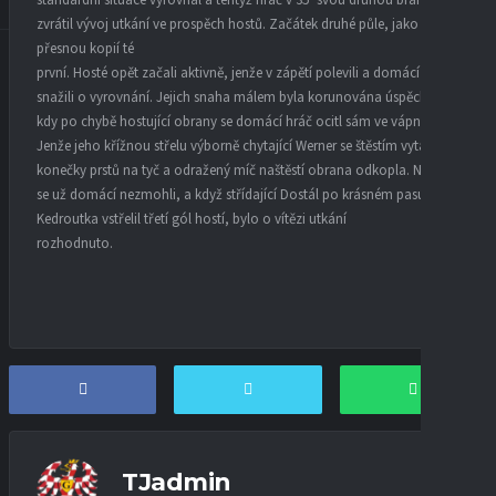
zvrátil vývoj utkání ve prospěch hostů. Začátek druhé půle, jako by byl
přesnou kopií té
první. Hosté opět začali aktivně, jenže v zápětí polevili a domácí se
snažili o vyrovnání. Jejich snaha málem byla korunována úspěchem,
kdy po chybě hostující obrany se domácí hráč ocitl sám ve vápně.
Jenže jeho křížnou střelu výborně chytající Werner se štěstím vytáhl
konečky prstů na tyč a odražený míč naštěstí obrana odkopla. Na víc
se už domácí nezmohli, a když střídající Dostál po krásném pasu od
Kedroutka vstřelil třetí gól hostí, bylo o vítězi utkání
rozhodnuto.
TJadmin