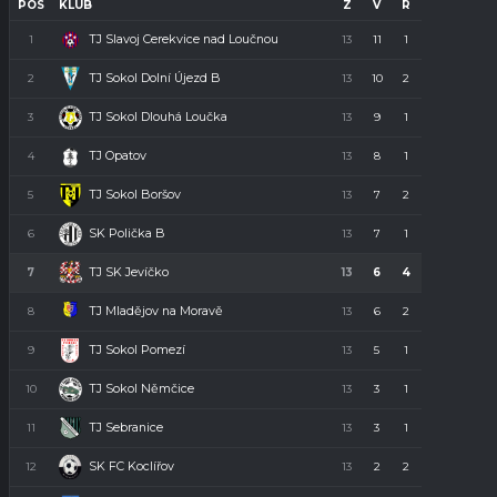
POS
KLUB
Z
V
R
P
B
TJ Slavoj Cerekvice nad Loučnou
1
13
11
1
1
34
TJ Sokol Dolní Újezd B
2
13
10
2
1
32
TJ Sokol Dlouhá Loučka
3
13
9
1
3
28
TJ Opatov
4
13
8
1
4
23
TJ Sokol Boršov
5
13
7
2
4
23
SK Polička B
6
13
7
1
5
22
TJ SK Jevíčko
7
13
6
4
3
22
TJ Mladějov na Moravě
8
13
6
2
5
20
TJ Sokol Pomezí
9
13
5
1
7
16
TJ Sokol Němčice
10
13
3
1
9
10
TJ Sebranice
11
13
3
1
9
10
SK FC Koclířov
12
13
2
2
9
8