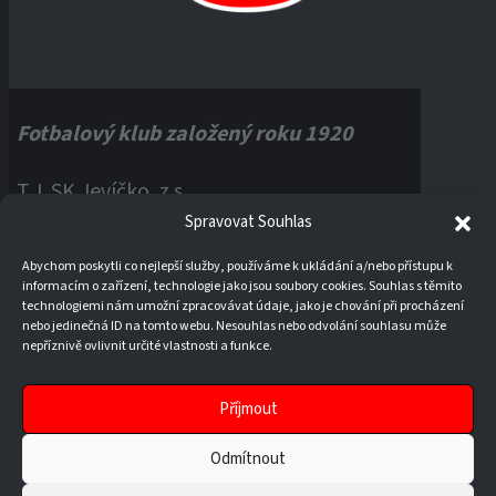
Fotbalový klub založený roku 1920
T.J. SK Jevíčko, z.s.
Spravovat Souhlas
Palackého náměstí 1, 56943 Jevíčko
Abychom poskytli co nejlepší služby, používáme k ukládání a/nebo přístupu k
informacím o zařízení, technologie jako jsou soubory cookies. Souhlas s těmito
IČO:
60121670
technologiemi nám umožní zpracovávat údaje, jako je chování při procházení
nebo jedinečná ID na tomto webu. Nesouhlas nebo odvolání souhlasu může
nepříznivě ovlivnit určité vlastnosti a funkce.
Příjmout
Odmítnout