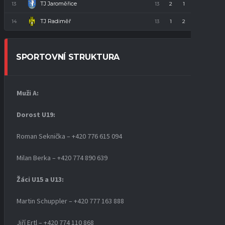
TJ Jaroměřice
13
13
2
1
10
7
TJ Radiměř
14
13
1
2
10
5
SPORTOVNÍ STRUKTURA
Muži A:
Dorost U19
:
Roman Seknička – +420 776 615 094
Milan Berka – +420 774 890 639
Žáci U15 a U13:
Martin Schuppler – +420 777 163 888
Jiří Ertl – +420 774 110 868