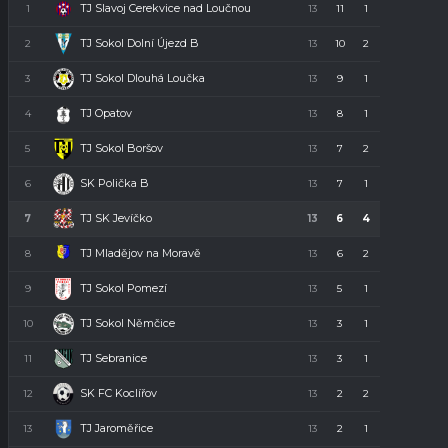
TJ Slavoj Cerekvice nad Loučnou
1
13
11
1
1
34
TJ Sokol Dolní Újezd B
2
13
10
2
1
32
TJ Sokol Dlouhá Loučka
3
13
9
1
3
28
TJ Opatov
4
13
8
1
4
23
TJ Sokol Boršov
5
13
7
2
4
23
SK Polička B
6
13
7
1
5
22
TJ SK Jevíčko
7
13
6
4
3
22
TJ Mladějov na Moravě
8
13
6
2
5
20
TJ Sokol Pomezí
9
13
5
1
7
16
TJ Sokol Němčice
10
13
3
1
9
10
TJ Sebranice
11
13
3
1
9
10
SK FC Koclířov
12
13
2
2
9
8
TJ Jaroměřice
13
13
2
1
10
7