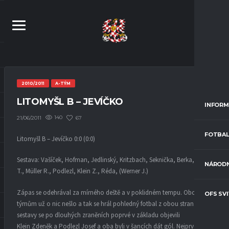
2010/2011
A-TÝM
LITOMYŠL B – JEVÍČKO
INFORM
140
67
21/06/2011
FOTBAL
Litomyšl B – Jevíčko 0:0 (0:0)
Sestava: Vašíček, Hofman, Jedlinský, Kritzbach, Seknička, Berka, Müller
NÁRODN
T., Müller R., Podlezl, Klein Z., Réda, (Werner J.)
Zápas se odehrával za mírného deště a v poklidném tempu. Obou
OFS SV
týmům už o nic nešlo a tak se hrál pohledný fotbal z obou stran. Do
sestavy se po dlouhých zraněních poprvé v základu objevili
Klein Zdeněk a Podlezl Josef a oba byli v šancích dát gól. Nejprve měli