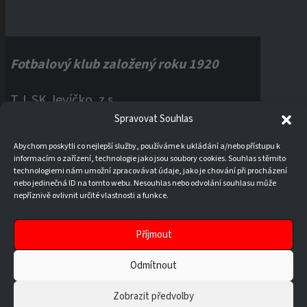
Fotbalový klub založený roku 1920
T.J. SK Jevíčko, z.s.
Spravovat Souhlas
Palackého náměstí 1, 56943 Jevíčko
Abychom poskytli co nejlepší služby, používáme k ukládání a/nebo přístupu k
informacím o zařízení, technologie jako jsou soubory cookies. Souhlas s těmito
IČO:
60121670
technologiemi nám umožní zpracovávat údaje, jako je chování při procházení
nebo jedinečná ID na tomto webu. Nesouhlas nebo odvolání souhlasu může
nepříznivě ovlivnit určité vlastnosti a funkce.
Příjmout
Odmítnout
Zobrazit předvolby
© 2026 T.J. SK JEVÍČKO, Z. S.