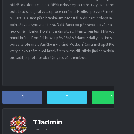
příležitost domácí, ale Vašíček nebezpečnou střelu kryl. Na konci
poločasu se objevil ve stoprocentní šanci Podlezl po vyražené střele R.
Müllera, ale sám před brankářem neobstál. V druhém poločase
pokračovala vyrovnaná hra. Další šanci po přihrávce do vápna
neproměnil Berka. Po standardní situaci Klein Z. jen těsně hlavou
minul bránu. Domácí hrozili převážně střelami z dálky a s tím si
poradila obrana s Vašíčkem v bráně. Poslední šanci měl opět Klein Z.,
který hlavou sám před brankářem přestřelil. Nikdo jiný se nedokázal
prosadit, a proto se oba týmy rozešli s remízou.
TJadmin
TJadmin