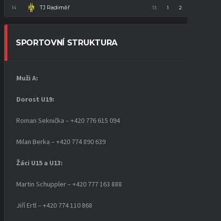
TJ Radiměř
14
13
1
2
10
5
SPORTOVNÍ STRUKTURA
Muži A:
Dorost U19
:
Roman Seknička – +420 776 615 094
Milan Berka – +420 774 890 639
Žáci U15 a U13:
Martin Schuppler – +420 777 163 888
Jiří Ertl – +420 774 110 868