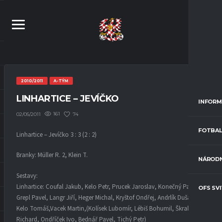
2010/2011
A-TÝM
LINHARTICE – JEVÍČKO
INFORM
161
74
02/05/2011
FOTBAL
Linhartice – Jevíčko 3 : 3 (2 : 2)
Branky: Müller R. 2, Klein T.
NÁRODN
Sestavy:
Linhartice: Coufal Jakub, Kelo Petr, Prucek Jaroslav, Konečný Patrik,
OFS SV
Grepl Pavel, Langr Jiří, Heger Michal, Kryštof Ondřej, Andrlík Dušan,
Kelo Tomáš,Vacek Martin,(Kolísek Lubomír, Lébiš Bohumil, Škrabal
Richard, Ondříček Ivo, Bednář Pavel, Tichý Petr)