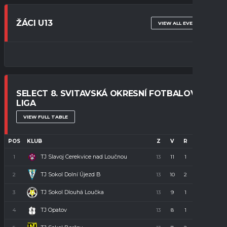
ŽÁCI U13
VIEW ALL EVENTS
SELECT 8. SVITAVSKÁ OKRESNÍ FOTBALOVÁ
LIGA
VIEW FULL TABLE
POS
KLUB
Z
V
R
P
B
TJ Slavoj Cerekvice nad Loučnou
1
13
11
1
1
34
TJ Sokol Dolní Újezd B
2
13
10
2
1
32
TJ Sokol Dlouhá Loučka
3
13
9
1
3
28
TJ Opatov
4
13
8
1
4
23