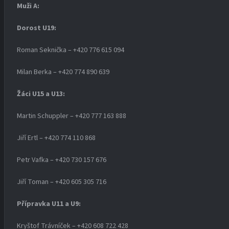
Muži A:
Dorost U19
:
Roman Seknička – +420 776 615 094
Milan Berka – +420 774 890 639
Žáci U15 a U13:
Martin Schuppler – +420 777 163 888
Jiří Ertl – +420 774 110 868
Petr Vafka – +420 730 157 676
Jiří Toman – +420 605 305 716
Přípravka U11 a U9:
Kryštof Trávníček – +420 608 722 428