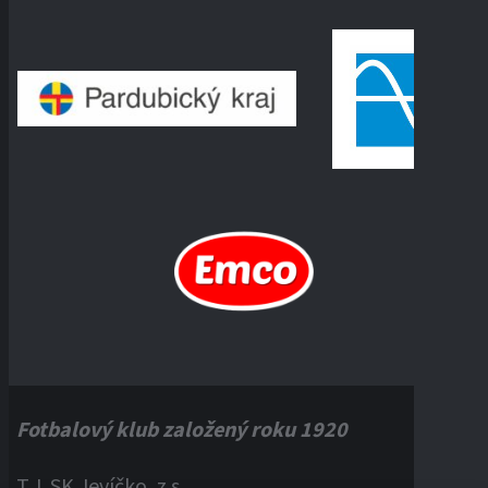
Fotbalový klub založený roku 1920
T.J. SK Jevíčko, z.s.