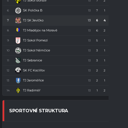
TJ Sokol Boršov
5
13
7
2
4
23
SK Polička B
6
13
7
1
5
22
TJ SK Jevíčko
7
13
6
4
3
22
TJ Mladějov na Moravě
8
13
6
2
5
20
TJ Sokol Pomezí
9
13
5
1
7
16
TJ Sokol Němčice
10
13
3
1
9
10
TJ Sebranice
11
13
3
1
9
10
SK FC Koclířov
12
13
2
2
9
8
TJ Jaroměřice
13
13
2
1
10
7
TJ Radiměř
14
13
1
2
10
5
SPORTOVNÍ STRUKTURA