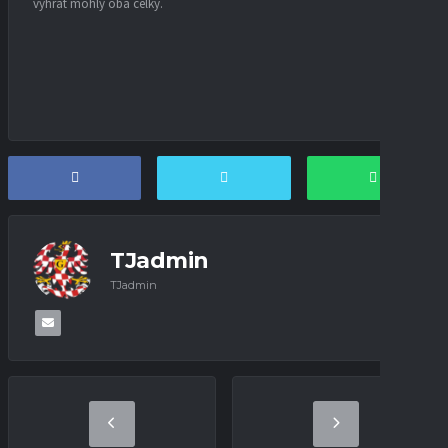
vyhrát mohly oba celky.
TJadmin
TJadmin