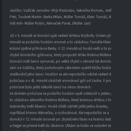
Jevíčko: Vašíček Jaroslav- Khýr Radoslav, Seknička Roman, Jedlinský
Petr, Továrek Martin- Berka Milan, Müller Tomáš, Klein Tomáš, Nguyễn
Việt Anh- Müller Robin, Němeček Pavel, (Müller Jan)
Již v 5. minutě se domácí ujali vedení střelou Kryštofa. Ovšem již ve 14.
minutě se podařilo hostům srovnat a to zásluhou Tomáše Kleina po
krásné zpětné přihrávce Berky. V 22. minutě už hosté vedli a to po
chybě domácího gólmana, který propustil střelu Robina Müllera.
Domácí měli šanci vyrovnat, po velké chybě v obraně šel domácí hráč
sám na Vašíčka, který pohotovým zákrokem vystihl kličku hráče a tak
zneškodnil jeho šanci. Hostům se ale nepodařilo udržet vedení do
poločasu a v 41. minutě obdrželi srovnávací gól od Vacka. V prvním
poločase bylo ještě několik šancí na obou stranách.
Ve druhém poločase se podařilo hostům opět odskočit o jeden gól a
to zásluhou aktivního Robina Müllera, který krásnou střelou z hranice
šestnáctky trefil šibenici. Hosté chtěli vstřelit ještě jednu branku,
například břevno Němečka, a rozhodnout. Ale nepodařilo se a
domácí v 72. minutě srovnali po zbytečném faulu na hranici šestnáctky
a Heger se přesně trefil do šibenice. Utkání se hrálo ve svižném tempu a