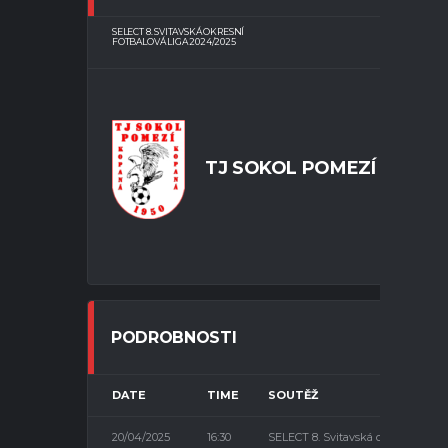
SELECT 8. SVITAVSKÁ OKRESNÍ
FOTBALOVÁ LIGA 2024/2025
TJ SOKOL POMEZÍ
KO
PODROBNOSTI
DATE
TIME
SOUTĚŽ
20/04/2025
16:30
SELECT 8. Svitavská okresní fotbal