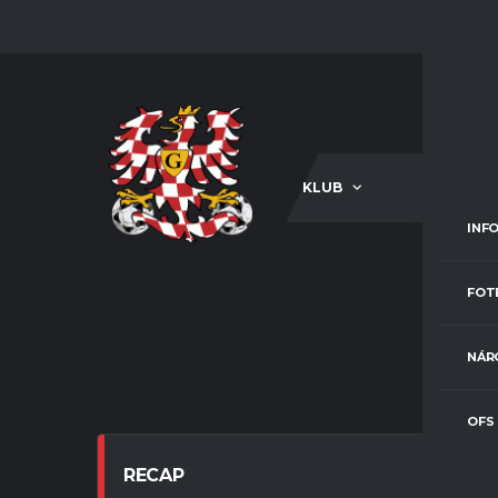
KLUB
A-TÝM
INF
TJ
FOT
NÁR
OFS
RECAP