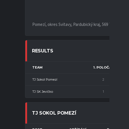
Pomezí, okres Svitavy, Pardubický kraj, 569 71, Česko
RESULTS
TEAM
1. POLOČAS
TJ Sokol Pomezí
2
TJ SK Jevíčko
1
TJ SOKOL POMEZÍ