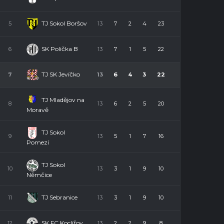
TJ Sokol Boršov
5
13
7
2
4
23
SK Polička B
6
13
7
1
5
22
TJ SK Jevíčko
7
13
6
4
3
22
TJ Mladějov na
8
13
6
2
5
20
Moravě
TJ Sokol
9
13
5
1
7
16
Pomezí
TJ Sokol
10
13
3
1
9
10
Němčice
TJ Sebranice
11
13
3
1
9
10
SK FC Koclířov
12
13
2
2
9
8