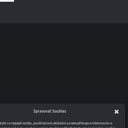
Spravovat Souhlas
tli co nejlepší služby, používáme k ukládání a/nebo přístupu k informacím o