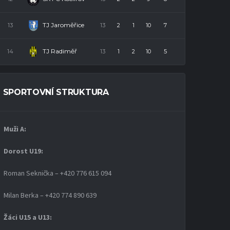
TJ Jaroměřice
13
13
2
1
10
7
TJ Radiměř
14
13
1
2
10
5
SPORTOVNÍ STRUKTURA
Muži A:
Dorost U19
:
Roman Seknička – +420 776 615 094
Milan Berka – +420 774 890 639
Žáci U15 a U13: