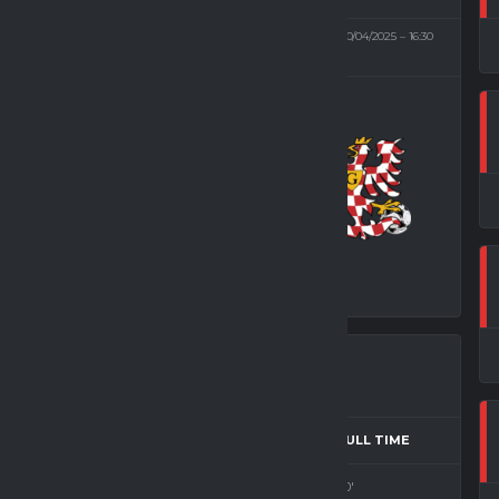
POMEZÍ
20/04/2025
16:30
(NEDĚLE)
2
-
2
TJ SK
JEVÍČKO
NEČNÉ SKÓRE
SEZÓNA
MATCH DAY
FULL TIME
ová liga
2024/2025
Neděle
90'