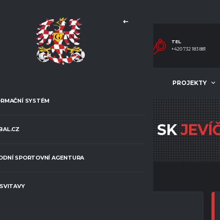
TEL.
+420 732 183 881
MLÁDEŽ
ČLÁNKY
PROJEKTY
ORMAČNÍ SYSTÉM
 SOKOL POMEZÍ VS TJ SK
JEVÍ
BAL.CZ
ODNÍ SPORTOVNÍ AGENTURA
 SVITAVY