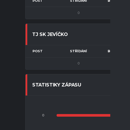
POST
STŘÍDÁNÍ
BRANKA
0
0
TJ SK JEVÍČKO
POST
STŘÍDÁNÍ
BRANKA
0
0
STATISTIKY ZÁPASU
0