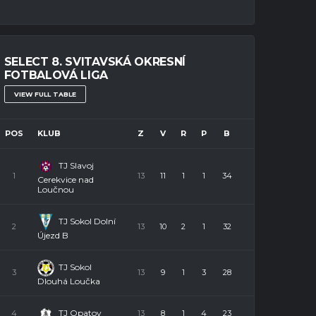
SELECT 8. SVITAVSKÁ OKRESNÍ
FOTBALOVÁ LIGA
VIEW FULL TABLE
POS
KLUB
Z
V
R
P
B
TJ Slavoj
1
13
11
1
1
34
Cerekvice nad
Loučnou
TJ Sokol Dolní
2
13
10
2
1
32
Újezd B
TJ Sokol
3
13
9
1
3
28
Dlouhá Loučka
TJ Opatov
4
13
8
1
4
23