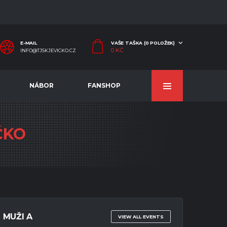
E-MAIL
VAŠE TAŠKA (0 POLOŽEK)
0
KČ
INFO@TJSKJEVICKO.CZ
NÁBOR
FANSHOP
ČKO
MUŽI A
VIEW ALL EVENTS