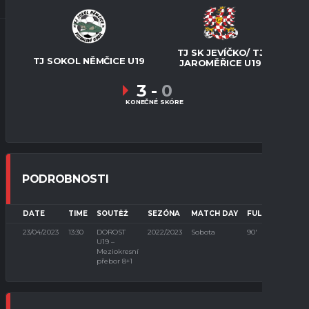
TJ SK JEVÍČKO/ TJ
TJ SOKOL NĚMČICE U19
JAROMĚŘICE U19
3
-
0
KONEČNÉ SKÓRE
PODROBNOSTI
DATE
TIME
SOUTĚŽ
SEZÓNA
MATCH DAY
FULL TIME
23/04/2023
13:30
DOROST
2022/2023
Sobota
90'
U19 –
Meziokresní
přebor 8+1