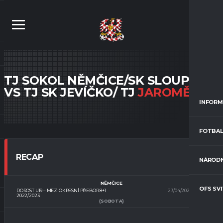
TJ SOKOL NĚMČICE/SK SLOUPNICE
VS TJ SK JEVÍČKO/ TJ
JAROMĚŘICE
INFORM
FOTBAL
RECAP
NÁRODN
NĚMČICE
OFS SV
DOROST U19 – MEZIOKRESNÍ PŘEBOR 8+1
23/04/2023
13:30
2022/2023
(SOBOTA)