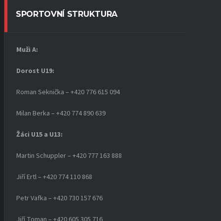
SPORTOVNÍ STRUKTURA
Muži A:
Dorost U19
:
Roman Seknička – +420 776 615 094
Milan Berka – +420 774 890 639
Žáci U15 a U13:
Martin Schuppler – +420 777 163 888
Jiří Ertl – +420 774 110 868
Petr Vafka – +420 730 157 676
Jiří Toman – +420 605 305 716