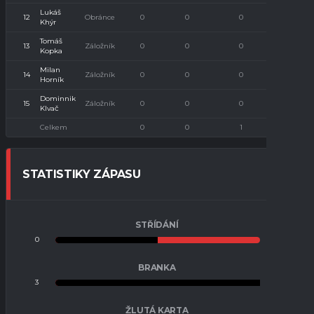
Lukáš
12
Obránce
0
0
0
0
Khýr
Tomáš
13
Záložník
0
0
0
0
Kopka
Milan
14
Záložník
0
0
0
0
Horník
Dominnik
15
Záložník
0
0
0
0
Klvač
Celkem
0
0
1
0
STATISTIKY ZÁPASU
STŘÍDÁNÍ
0
0
BRANKA
3
0
ŽLUTÁ KARTA