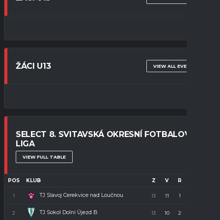
ŽÁCI U13
VIEW ALL EVENTS
SELECT 8. SVITAVSKÁ OKRESNÍ FOTBALOVÁ
LIGA
VIEW FULL TABLE
POS
KLUB
Z
V
R
P
B
TJ Slavoj Cerekvice nad Loučnou
1
13
11
1
1
34
TJ Sokol Dolní Újezd B
2
13
10
2
1
32