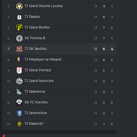
TJ Sokol Dlouhá Loučka
3
13
9
1
3
28
TJ Opatov
4
13
8
1
4
23
TJ Sokol Boršov
5
13
7
2
4
23
SK Polička B
6
13
7
1
5
22
TJ SK Jevíčko
7
13
6
4
3
22
TJ Mladějov na Moravě
8
13
6
2
5
20
TJ Sokol Pomezí
9
13
5
1
7
16
TJ Sokol Němčice
10
13
3
1
9
10
TJ Sebranice
11
13
3
1
9
10
SK FC Koclířov
12
13
2
2
9
8
TJ Jaroměřice
13
13
2
1
10
7
TJ Radiměř
14
13
1
2
10
5