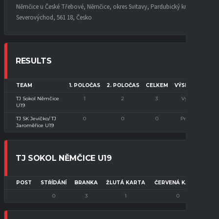
Němčice u České Třebové, Němčice, okres Svitavy, Pardubický kraj,
Severovýchod, 561 18, Česko
RESULTS
TEAM
1. POLOČAS
2. POLOČAS
CELKEM
VÝSLEDEK
TJ Sokol Němčice
1
2
3
Výhra
U19
TJ SK Jevíčko/ TJ
0
0
0
Prohra
Jaroměřice U19
TJ SOKOL NĚMČICE U19
POST
STŘÍDÁNÍ
BRANKA
ŽLUTÁ KARTA
ČERVENÁ KARTA
0
3
1
0