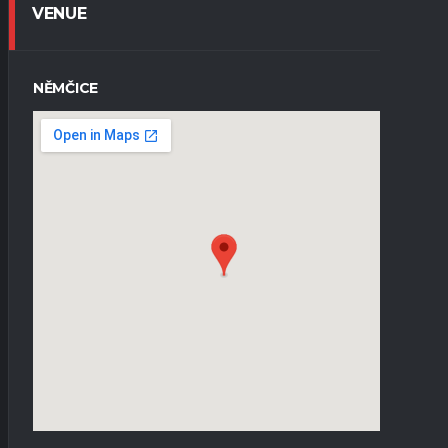
VENUE
NĚMČICE