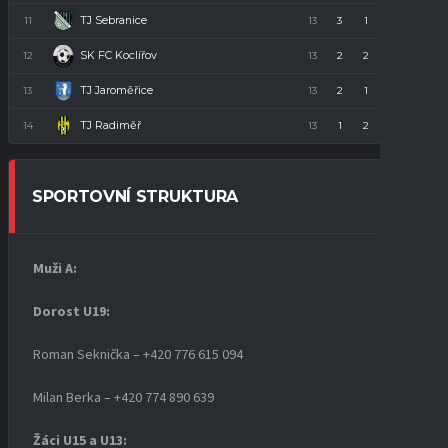
TJ Sebranice
11
13
3
1
9
10
SK FC Koclířov
12
13
2
2
9
8
TJ Jaroměřice
13
13
2
1
10
7
TJ Radiměř
14
13
1
2
10
5
SPORTOVNÍ STRUKTURA
Muži A:
Dorost U19
:
Roman Seknička – +420 776 615 094
Milan Berka – +420 774 890 639
Žáci U15 a U13: