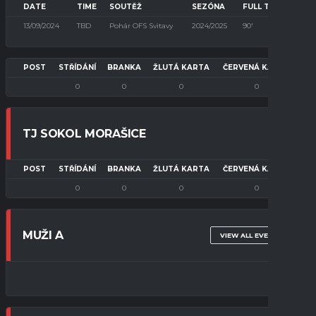
DATE
TIME
SOUTĚŽ
SEZÓNA
FULL TIME
13/09/2024
TBD
Pohár OFS Svitavy
2024/2025
90'
POST
STŘÍDÁNÍ
BRANKA
ŽLUTÁ KARTA
ČERVENÁ KARTA
0
0
0
0
TJ SOKOL MORAŠICE
POST
STŘÍDÁNÍ
BRANKA
ŽLUTÁ KARTA
ČERVENÁ KARTA
0
0
0
0
MUŽI A
VIEW ALL EVENTS