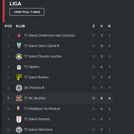
LIGA
VIEW FULL TABLE
POS
KLUB
Z
V
R
P
B
TJ Slavoj Cerekvice nad Loučnou
1
13
11
1
1
34
TJ Sokol Dolní Újezd B
2
13
10
2
1
32
TJ Sokol Dlouhá Loučka
3
13
9
1
3
28
TJ Opatov
4
13
8
1
4
23
TJ Sokol Boršov
5
13
7
2
4
23
SK Polička B
6
13
7
1
5
22
TJ SK Jevíčko
7
13
6
4
3
22
TJ Mladějov na Moravě
8
13
6
2
5
20
TJ Sokol Pomezí
9
13
5
1
7
16
TJ Sokol Němčice
10
13
3
1
9
10