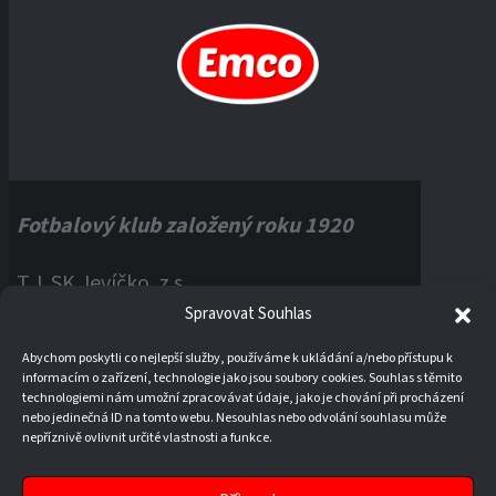
Fotbalový klub založený roku 1920
T.J. SK Jevíčko, z.s.
Spravovat Souhlas
Palackého náměstí 1, 56943 Jevíčko
Abychom poskytli co nejlepší služby, používáme k ukládání a/nebo přístupu k
informacím o zařízení, technologie jako jsou soubory cookies. Souhlas s těmito
IČO:
60121670
technologiemi nám umožní zpracovávat údaje, jako je chování při procházení
nebo jedinečná ID na tomto webu. Nesouhlas nebo odvolání souhlasu může
nepříznivě ovlivnit určité vlastnosti a funkce.