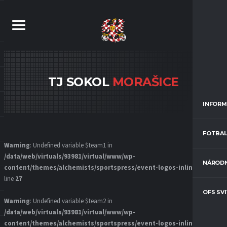
TJ SOKOL
MORAŠICE
INFORM
FOTBAL
Warning
: Undefined variable $team1 in
/data/web/virtuals/93981/virtual/www/wp-
NÁRODN
content/themes/alchemists/sportspress/event-logos-inline.php
on
line
27
OFS SV
Warning
: Undefined variable $team2 in
/data/web/virtuals/93981/virtual/www/wp-
content/themes/alchemists/sportspress/event-logos-inline.php
on