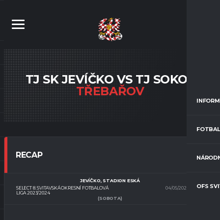
TJ SK JEVÍČKO VS TJ SOKOL
TŘEBAŘOV
INFORM
FOTBAL
RECAP
NÁRODN
JEVÍČKO, STADION ESKÁ
OFS SV
SELECT 8. SVITAVSKÁ OKRESNÍ FOTBALOVÁ
04/05/2024
17:00
LIGA 2023/2024
(SOBOTA)