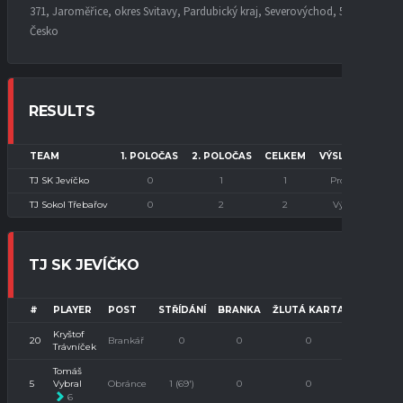
371, Jaroměřice, okres Svitavy, Pardubický kraj, Severovýchod, 569 44,
Česko
RESULTS
TEAM
1. POLOČAS
2. POLOČAS
CELKEM
VÝSLEDEK
TJ SK Jevíčko
0
1
1
Prohra
TJ Sokol Třebařov
0
2
2
Výhra
TJ SK JEVÍČKO
#
PLAYER
POST
STŘÍDÁNÍ
BRANKA
ŽLUTÁ KARTA
ČERVENÁ
Kryštof
20
Brankář
0
0
0
0
Trávníček
Tomáš
5
Vybral
Obránce
1 (69')
0
0
0
6