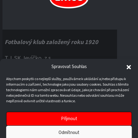
Fotbalový klub založený roku 1920
T.J. SK Jevíčko, z.s.
Spravovat Souhlas
Palackého náměstí 1, 56943 Jevíčko
Abychom poskytli co nejlepší služby, používáme k ukládání a/nebo přístupu k
informacím o zařízení, technologie jako jsou soubory cookies. Souhlas s těmito
IČO:
60121670
technologiemi nám umožní zpracovávat údaje, jako je chování při procházení
nebo jedinečná ID na tomto webu. Nesouhlas nebo odvolání souhlasu může
nepříznivě ovlivnit určité vlastnosti a funkce.
Příjmout
Odmítnout