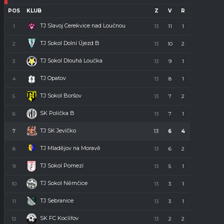
POS
KLUB
Z
V
R
P
B
TJ Slavoj Cerekvice nad Loučnou
1
13
11
1
1
34
TJ Sokol Dolní Újezd B
2
13
10
2
1
32
TJ Sokol Dlouhá Loučka
3
13
9
1
3
28
TJ Opatov
4
13
8
1
4
23
TJ Sokol Boršov
5
13
7
2
4
23
SK Polička B
6
13
7
1
5
22
TJ SK Jevíčko
7
13
6
4
3
22
TJ Mladějov na Moravě
8
13
6
2
5
20
TJ Sokol Pomezí
9
13
5
1
7
16
TJ Sokol Němčice
10
13
3
1
9
10
TJ Sebranice
11
13
3
1
9
10
SK FC Koclířov
12
13
2
2
9
8