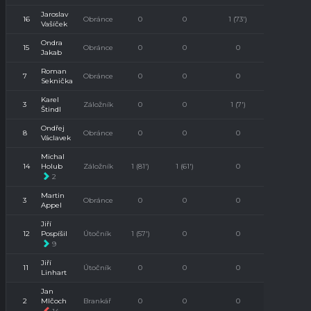
Jaroslav
16
Obránce
0
0
1 (73')
0
Vašíček
Ondra
15
Obránce
0
0
0
0
Jakab
Roman
7
Obránce
0
0
0
0
Seknička
Karel
3
Záložník
0
0
1 (7')
0
Štindl
Ondřej
8
Obránce
0
0
0
0
Václavek
Michal
14
Holub
Záložník
1 (81')
1 (61')
0
0
2
Martin
3
Obránce
0
0
0
0
Appel
Jiří
12
Pospíšil
Útočník
1 (57')
0
0
0
9
Jiří
11
Útočník
0
0
0
0
Linhart
Jan
2
Mlčoch
Brankář
0
0
0
0