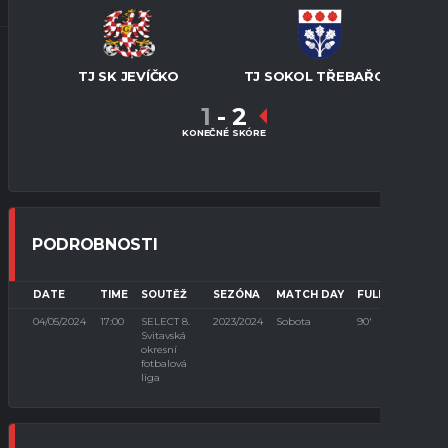
TJ SK JEVÍČKO
TJ SOKOL TŘEBAŘOV
1
-
2
KONEČNÉ SKÓRE
PODROBNOSTI
DATE
TIME
SOUTĚŽ
SEZÓNA
MATCH DAY
FULL TIME
04/05/2024
17:00
SELECT 8.
2023/2024
Sobota
90'
Svitavská
okresní
fotbalová
liga