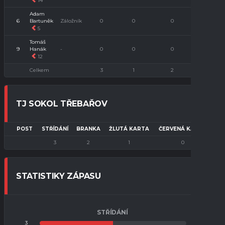
14
Adam
6
Bartuněk
Záložník
0
0
0
0
5
Tomáš
9
Hanák
-
0
0
0
0
12
Celkem
3
1
2
0
TJ SOKOL TŘEBAŘOV
POST
STŘÍDÁNÍ
BRANKA
ŽLUTÁ KARTA
ČERVENÁ KARTA
3
2
1
0
STATISTIKY ZÁPASU
STŘÍDÁNÍ
3
3