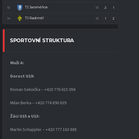
TJ Jaroměřice
13
13
2
1
10
7
TJ Radiměř
14
13
1
2
10
5
SPORTOVNÍ STRUKTURA
Muži A:
Dorost U19
:
Roman Seknička – +420 776 615 094
Milan Berka – +420 774 890 639
Žáci U15 a U13:
Martin Schuppler – +420 777 163 888