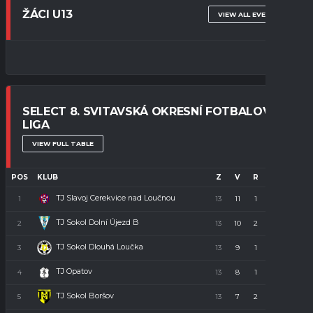
ŽÁCI U13
VIEW ALL EVENTS
SELECT 8. SVITAVSKÁ OKRESNÍ FOTBALOVÁ
LIGA
VIEW FULL TABLE
POS
KLUB
Z
V
R
P
B
TJ Slavoj Cerekvice nad Loučnou
1
13
11
1
1
34
TJ Sokol Dolní Újezd B
2
13
10
2
1
32
TJ Sokol Dlouhá Loučka
3
13
9
1
3
28
TJ Opatov
4
13
8
1
4
23
TJ Sokol Boršov
5
13
7
2
4
23