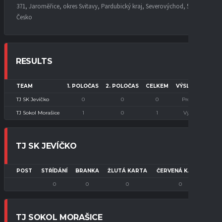
371, Jaroměřice, okres Svitavy, Pardubický kraj, Severovýchod, 569 44,
Česko
RESULTS
TEAM
1. POLOČAS
2. POLOČAS
CELKEM
VÝSLEDEK
TJ SK Jevíčko
0
0
0
Prohra
TJ Sokol Morašice
1
0
1
Výhra
TJ SK JEVÍČKO
POST
STŘÍDÁNÍ
BRANKA
ŽLUTÁ KARTA
ČERVENÁ KARTA
0
0
0
0
TJ SOKOL MORAŠICE