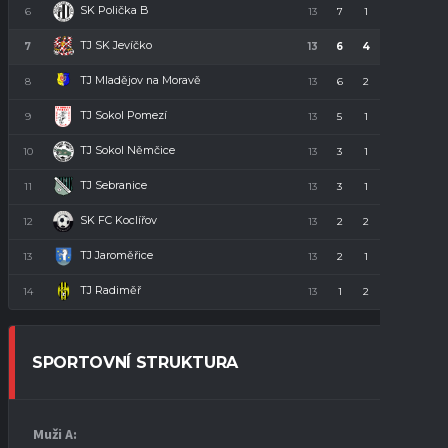
SK Polička B
6
13
7
1
5
22
TJ SK Jevíčko
7
13
6
4
3
22
TJ Mladějov na Moravě
8
13
6
2
5
20
TJ Sokol Pomezí
9
13
5
1
7
16
TJ Sokol Němčice
10
13
3
1
9
10
TJ Sebranice
11
13
3
1
9
10
SK FC Koclířov
12
13
2
2
9
8
TJ Jaroměřice
13
13
2
1
10
7
TJ Radiměř
14
13
1
2
10
5
SPORTOVNÍ STRUKTURA
Muži A: