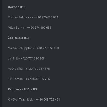
Dorost U19
:
Roman Seknička – +420 776 615 094
Milan Berka – +420 774 890 639
Žáci U15 a U13:
Martin Schuppler – +420 777 163 888
Jiří Ertl – +420 774 110 868
Petr Vafka – +420 730 157 676
Jiří Toman – +420 605 305 716
Přípravka U11 a U9:
Kryštof Trávníček – +420 608 722 428