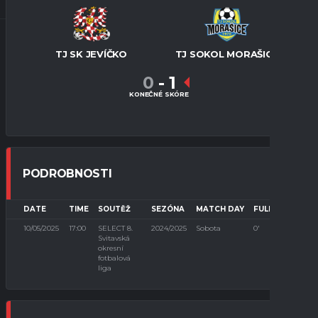
TJ SK JEVÍČKO
TJ SOKOL MORAŠICE
0
-
1
KONEČNÉ SKÓRE
PODROBNOSTI
DATE
TIME
SOUTĚŽ
SEZÓNA
MATCH DAY
FULL TIME
10/05/2025
17:00
SELECT 8.
2024/2025
Sobota
0'
Svitavská
okresní
fotbalová
liga