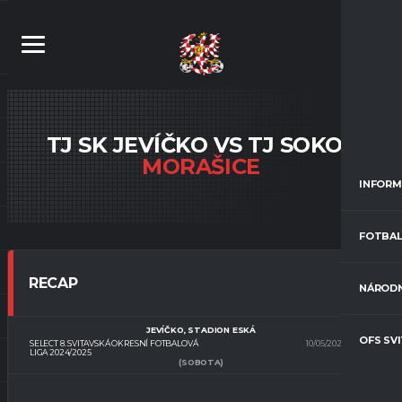
TJ SK JEVÍČKO VS TJ SOKOL
MORAŠICE
INFORM
FOTBAL
RECAP
NÁRODN
JEVÍČKO, STADION ESKÁ
OFS SV
SELECT 8. SVITAVSKÁ OKRESNÍ FOTBALOVÁ
10/05/2025
17:00
LIGA 2024/2025
(SOBOTA)