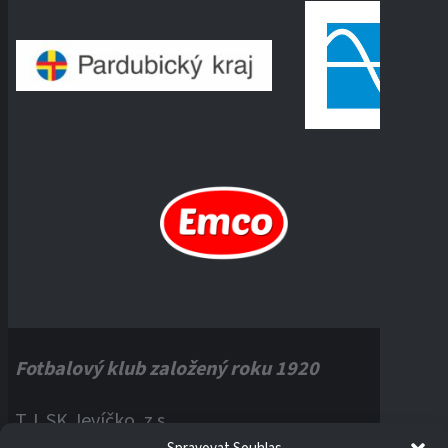
Fotbalový klub založený roku 1920
T.J. SK Jevíčko, z.s.