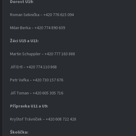
Dorost U19
:
Roman Seknička – +420 776 615 094
Milan Berka – +420 774 890 639
Žáci U15 a U13:
Martin Schuppler – +420 777 163 888
Jiří Ertl – +420 774 110 868
Petr Vafka – +420 730 157 676
Jiří Toman – +420 605 305 716
Přípravka U11 a U9:
Kryštof Trávníček – +420 608 722 428
Školička: