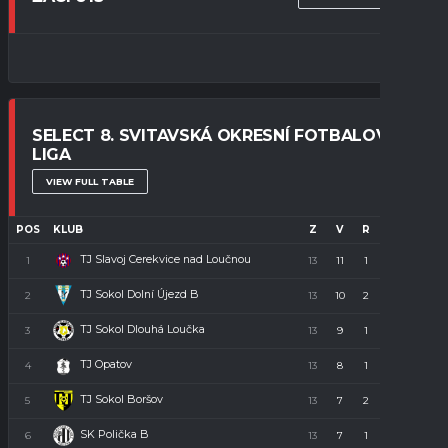
SELECT 8. SVITAVSKÁ OKRESNÍ FOTBALOVÁ
LIGA
VIEW FULL TABLE
POS
KLUB
Z
V
R
P
B
TJ Slavoj Cerekvice nad Loučnou
1
13
11
1
1
34
TJ Sokol Dolní Újezd B
2
13
10
2
1
32
TJ Sokol Dlouhá Loučka
3
13
9
1
3
28
TJ Opatov
4
13
8
1
4
23
TJ Sokol Boršov
5
13
7
2
4
23
SK Polička B
6
13
7
1
5
22