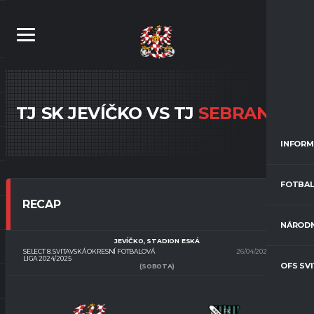
TJ SK JEVÍČKO VS TJ
SEBRANICE
INFORM
FOTBAL
RECAP
NÁRODN
JEVÍČKO, STADION ESKÁ
SELECT 8. SVITAVSKÁ OKRESNÍ FOTBALOVÁ
26/04/2025
17:00
LIGA 2024/2025
OFS SV
(SOBOTA)