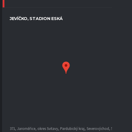
JEVÍČKO, STADION ESKÁ
371, Jaroměřice, okres Svitavy, Pardubický kraj, Severovýchod, 569 44,