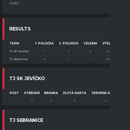
Česko
RESULTS
TEAM
1. POLOČAS
2. POLOČAS
CELKEM
VÝSLEDEK
TJ SK Jevíčko
1
3
4
Výhra
TJ Sebranice
0
1
1
Prohra
TJ SK JEVÍČKO
POST
STŘÍDÁNÍ
BRANKA
ŽLUTÁ KARTA
ČERVENÁ KARTA
0
0
0
0
TJ SEBRANICE