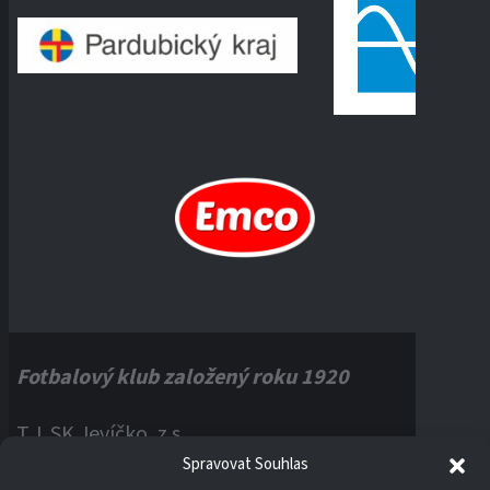
Fotbalový klub založený roku 1920
T.J. SK Jevíčko, z.s.
Spravovat Souhlas