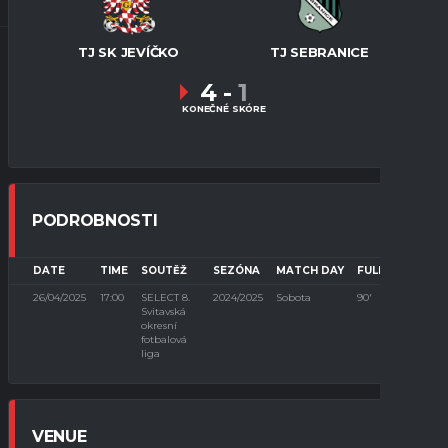
TJ SK JEVÍČKO
TJ SEBRANICE
4
-
1
KONEČNÉ SKÓRE
PODROBNOSTI
DATE
TIME
SOUTĚŽ
SEZÓNA
MATCH DAY
FULL TIME
26/04/2025
17:00
SELECT 8.
2024/2025
Sobota
90'
Svitavská
okresní
fotbalová
liga
VENUE