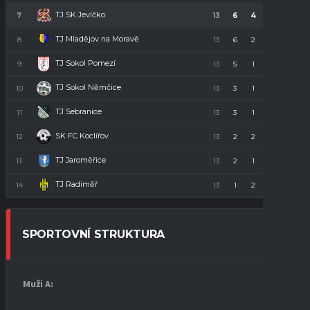
TJ SK Jevíčko
7
13
6
4
3
22
TJ Mladějov na Moravě
8
13
6
2
5
20
TJ Sokol Pomezí
9
13
5
1
7
16
TJ Sokol Němčice
10
13
3
1
9
10
TJ Sebranice
11
13
3
1
9
10
SK FC Koclířov
12
13
2
2
9
8
TJ Jaroměřice
13
13
2
1
10
7
TJ Radiměř
14
13
1
2
10
5
SPORTOVNÍ STRUKTURA
Muži A: