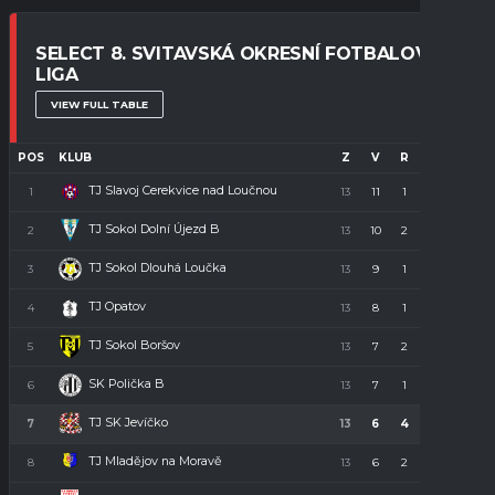
SELECT 8. SVITAVSKÁ OKRESNÍ FOTBALOVÁ
LIGA
VIEW FULL TABLE
POS
KLUB
Z
V
R
P
B
TJ Slavoj Cerekvice nad Loučnou
1
13
11
1
1
34
TJ Sokol Dolní Újezd B
2
13
10
2
1
32
TJ Sokol Dlouhá Loučka
3
13
9
1
3
28
TJ Opatov
4
13
8
1
4
23
TJ Sokol Boršov
5
13
7
2
4
23
SK Polička B
6
13
7
1
5
22
TJ SK Jevíčko
7
13
6
4
3
22
TJ Mladějov na Moravě
8
13
6
2
5
20