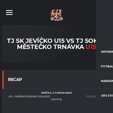
TJ SK JEVÍČKO U15 VS TJ SOKOL
MĚSTEČKO TRNÁVKA
U15
INFORM
FOTBAL
RECAP
NÁRODN
JEVÍČKO, STADION ESKÁ
OFS SV
U15 – OKRESNÍ PŘEBOR 8+1 2024/2025
27/04/2025
9:00
(NEDĚLE)