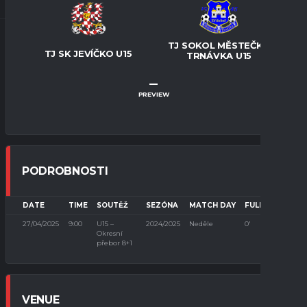
TJ SOKOL MĚSTEČKO
TJ SK JEVÍČKO U15
TRNÁVKA U15
–
PREVIEW
PODROBNOSTI
DATE
TIME
SOUTĚŽ
SEZÓNA
MATCH DAY
FULL TIME
27/04/2025
9:00
U15 –
2024/2025
Neděle
0'
Okresní
přebor 8+1
VENUE