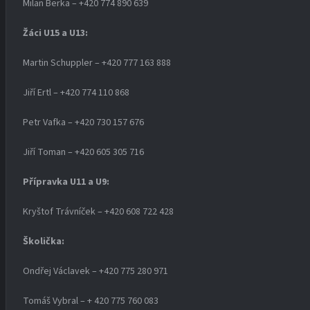
Milan Berka – +420 774 890 639
Žáci U15 a U13:
Martin Schuppler – +420 777 163 888
Jiří Ertl – +420 774 110 868
Petr Vafka – +420 730 157 676
Jiří Toman – +420 605 305 716
Přípravka U11 a U9:
Kryštof Trávníček – +420 608 722 428
Školička:
Ondřej Václavek – +420 775 280 971
Tomáš Vybral – + 420 775 760 083