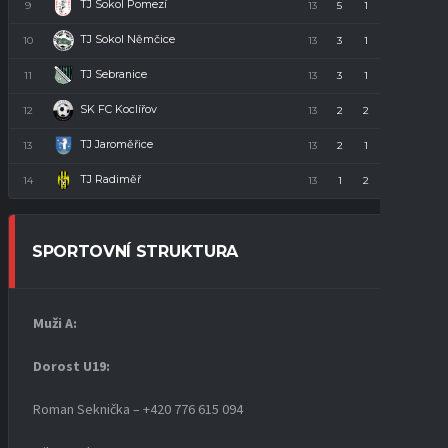
TJ Sokol Pomezí
9
13
5
1
7
16
TJ Sokol Němčice
10
13
3
1
9
10
TJ Sebranice
11
13
3
1
9
10
SK FC Koclířov
12
13
2
2
9
8
TJ Jaroměřice
13
13
2
1
10
7
TJ Radiměř
14
13
1
2
10
5
SPORTOVNÍ STRUKTURA
Muži A:
Dorost U19
:
Roman Seknička – +420 776 615 094