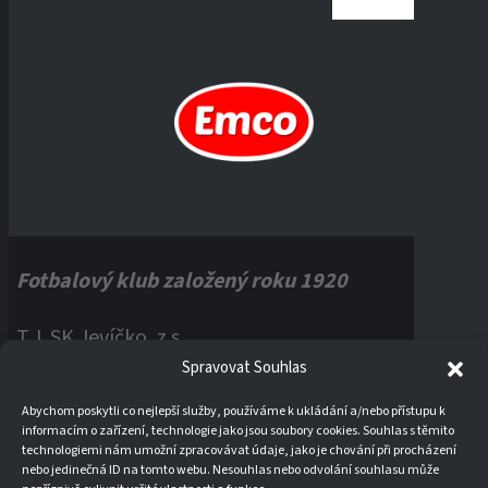
Fotbalový klub založený roku 1920
T.J. SK Jevíčko, z.s.
Spravovat Souhlas
Palackého náměstí 1, 56943 Jevíčko
Abychom poskytli co nejlepší služby, používáme k ukládání a/nebo přístupu k
informacím o zařízení, technologie jako jsou soubory cookies. Souhlas s těmito
IČO:
60121670
technologiemi nám umožní zpracovávat údaje, jako je chování při procházení
nebo jedinečná ID na tomto webu. Nesouhlas nebo odvolání souhlasu může