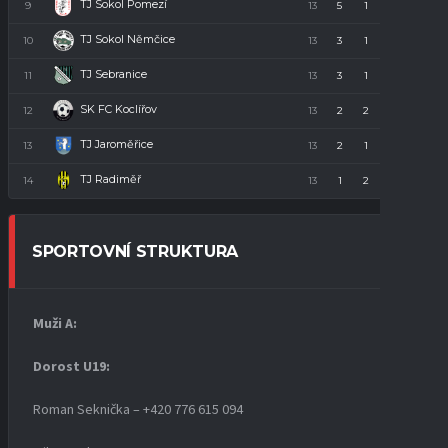
TJ Sokol Pomezí
9
13
5
1
7
16
TJ Sokol Němčice
10
13
3
1
9
10
TJ Sebranice
11
13
3
1
9
10
SK FC Koclířov
12
13
2
2
9
8
TJ Jaroměřice
13
13
2
1
10
7
TJ Radiměř
14
13
1
2
10
5
SPORTOVNÍ STRUKTURA
Muži A:
Dorost U19
:
Roman Seknička – +420 776 615 094