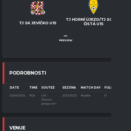
TJ HORNÍ ÚJEZD/TJ SOKOL
TJ SK JEVÍČKO U15
ČISTÁ U15
–
PREVIEW
PODROBNOSTI
DATE
TIME
SOUTĚŽ
SEZÓNA
MATCH DAY
FULL TIME
20/04/2025
9:00
U15 –
2024/2025
Neděle
0'
Okresní
přebor 8+1
VENUE