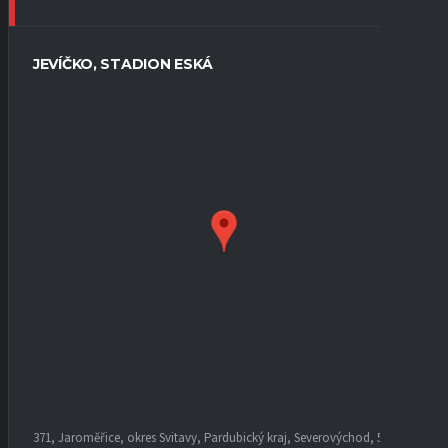
JEVÍČKO, STADION ESKÁ
371, Jaroměřice, okres Svitavy, Pardubický kraj, Severovýchod, 569 44,