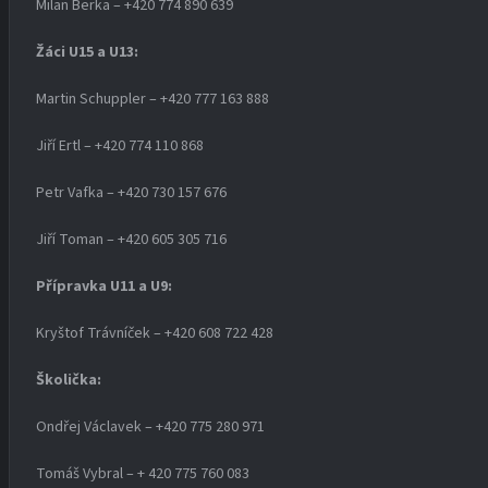
Milan Berka – +420 774 890 639
Žáci U15 a U13:
Martin Schuppler – +420 777 163 888
Jiří Ertl – +420 774 110 868
Petr Vafka – +420 730 157 676
Jiří Toman – +420 605 305 716
Přípravka U11 a U9:
Kryštof Trávníček – +420 608 722 428
Školička:
Ondřej Václavek – +420 775 280 971
Tomáš Vybral – + 420 775 760 083