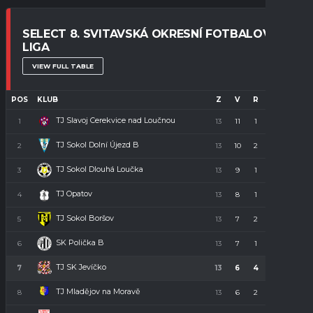
SELECT 8. SVITAVSKÁ OKRESNÍ FOTBALOVÁ
LIGA
VIEW FULL TABLE
POS
KLUB
Z
V
R
P
B
TJ Slavoj Cerekvice nad Loučnou
1
13
11
1
1
34
TJ Sokol Dolní Újezd B
2
13
10
2
1
32
TJ Sokol Dlouhá Loučka
3
13
9
1
3
28
TJ Opatov
4
13
8
1
4
23
TJ Sokol Boršov
5
13
7
2
4
23
SK Polička B
6
13
7
1
5
22
TJ SK Jevíčko
7
13
6
4
3
22
TJ Mladějov na Moravě
8
13
6
2
5
20