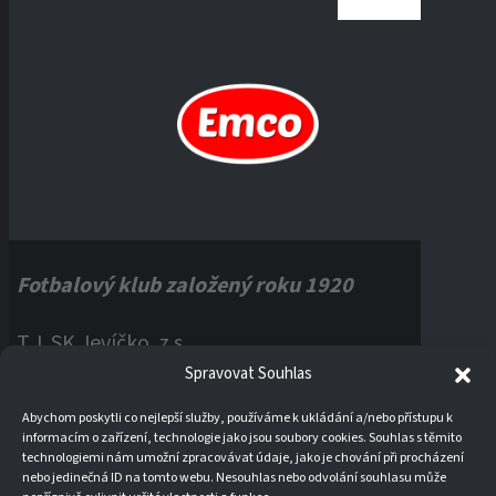
Fotbalový klub založený roku 1920
T.J. SK Jevíčko, z.s.
Spravovat Souhlas
Palackého náměstí 1, 56943 Jevíčko
Abychom poskytli co nejlepší služby, používáme k ukládání a/nebo přístupu k
informacím o zařízení, technologie jako jsou soubory cookies. Souhlas s těmito
IČO:
60121670
technologiemi nám umožní zpracovávat údaje, jako je chování při procházení
nebo jedinečná ID na tomto webu. Nesouhlas nebo odvolání souhlasu může