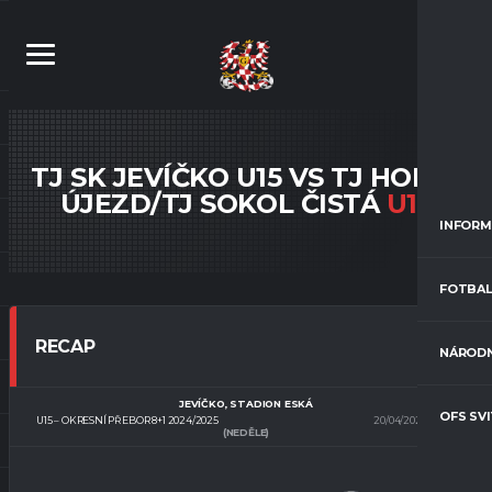
TJ SK JEVÍČKO U15 VS TJ HORNÍ
ÚJEZD/TJ SOKOL ČISTÁ
U15
INFORM
FOTBAL
RECAP
NÁRODN
JEVÍČKO, STADION ESKÁ
OFS SV
U15 – OKRESNÍ PŘEBOR 8+1 2024/2025
20/04/2025
9:00
(NEDĚLE)