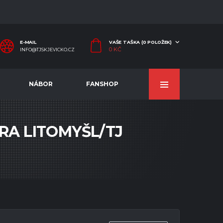
E-MAIL
VAŠE TAŠKA (0 POLOŽEK)
0
KČ
INFO@TJSKJEVICKO.CZ
NÁBOR
FANSHOP
KRA LITOMYŠL/TJ