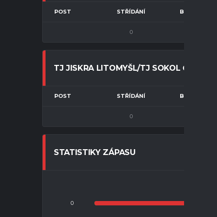
POST
STŘÍDÁNÍ
BRANKA
0
3
TJ JISKRA LITOMYŠL/TJ SOKOL ČISTÁ U
POST
STŘÍDÁNÍ
BRANKA
0
3
STATISTIKY ZÁPASU
0