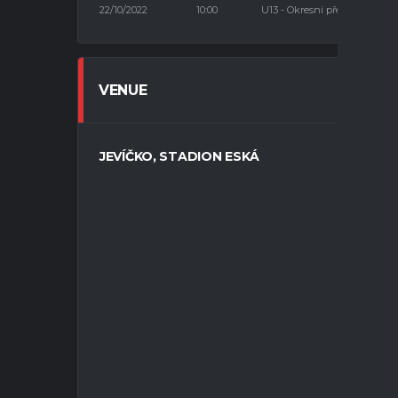
22/10/2022
10:00
U13 - Okresní přebor 7+1
VENUE
JEVÍČKO, STADION ESKÁ