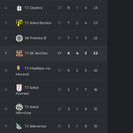
TJ Opatov
4
13
8
1
4
23
TJ Sokol Boršov
5
13
7
2
4
23
SK Polička B
6
13
7
1
5
22
TJ SK Jevíčko
7
13
6
4
3
22
TJ Mladějov na
8
13
6
2
5
20
Moravě
TJ Sokol
9
13
5
1
7
16
Pomezí
TJ Sokol
10
13
3
1
9
10
Němčice
TJ Sebranice
11
13
3
1
9
10