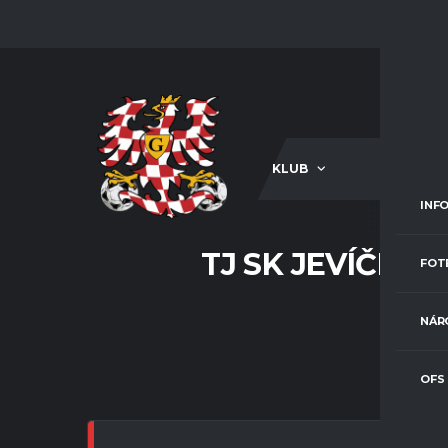
KLUB
A-TÝM
INF
TJ SK JEVÍČKO/
FOT
NÁR
OFS