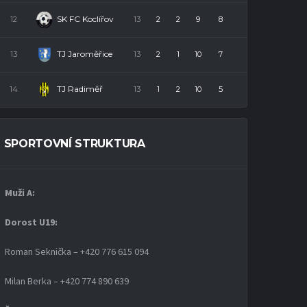
SK FC Koclířov
12
13
2
2
9
8
TJ Jaroměřice
13
13
2
1
10
7
TJ Radiměř
14
13
1
2
10
5
SPORTOVNÍ STRUKTURA
Muži A:
Dorost U19
:
Roman Seknička – +420 776 615 094
Milan Berka – +420 774 890 639