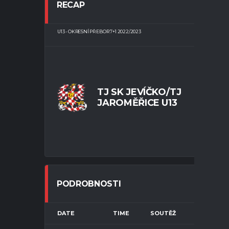
RECAP
U13 - OKRESNÍ PŘEBOR 7+1 2022/2023
JEVÍČ
TJ SK JEVÍČKO/TJ
JAROMĚŘICE U13
KO
PODROBNOSTI
DATE
TIME
SOUTĚŽ