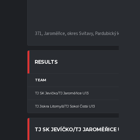
371, Jaroměřice, okres Svitavy, Pardubický kraj, Sever
RESULTS
TEAM
1. P
TJ SK Jevíčko/TJ Jaroměřice U13
TJ Jiskra Litomyšl/TJ Sokol Čistá U13
TJ SK JEVÍČKO/TJ JAROMĚŘICE U13