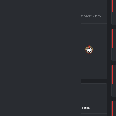
KO, STADION ESKÁ
22/10/2022
10:00
(SOBOTA)
TJ JISKRA
3
-
3
LITOMYŠL/TJ
SOKOL ČISTÁ U13
NEČNÉ SKÓRE
SEZÓNA
MATCH DAY
FULL TIME