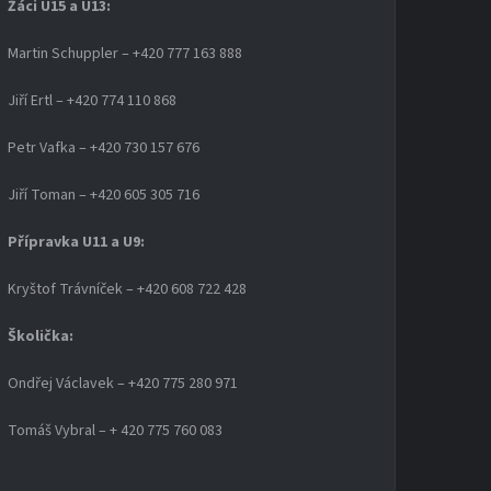
Žáci U15 a U13:
Martin Schuppler – +420 777 163 888
Jiří Ertl – +420 774 110 868
Petr Vafka – +420 730 157 676
Jiří Toman – +420 605 305 716
Přípravka U11 a U9:
Kryštof Trávníček – +420 608 722 428
Školička:
Ondřej Václavek – +420 775 280 971
Tomáš Vybral – + 420 775 760 083