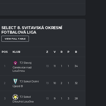
SELECT 8. SVITAVSKÁ OKRESNÍ
FOTBALOVÁ LIGA
VIEW FULL TABLE
POS
KLUB
Z
V
R
P
B
TJ Slavoj
1
13
11
1
1
34
Cerekvice nad
Loučnou
TJ Sokol Dolní
2
13
10
2
1
32
Újezd B
TJ Sokol
3
13
9
1
3
28
Dlouhá Loučka