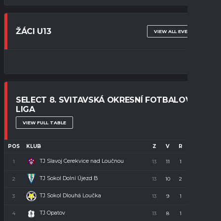
ŽÁCI U13
VIEW ALL EVENTS
SELECT 8. SVITAVSKÁ OKRESNÍ FOTBALOVÁ
LIGA
VIEW FULL TABLE
POS
KLUB
Z
V
R
P
B
TJ Slavoj Cerekvice nad Loučnou
1
13
11
1
1
34
TJ Sokol Dolní Újezd B
2
13
10
2
1
32
TJ Sokol Dlouhá Loučka
3
13
9
1
3
28
TJ Opatov
4
13
8
1
4
23