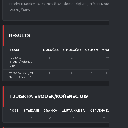
Brodek u Konice, okres Prostějov, Olomoucký kraj, Střední Morava,
798 46, Česko
RESULTS
TEAM
1. POLOČAS
2. POLOČAS
CELKEM
VÝSLEDEK
TJ Jiskra
2
2
4
Výhra
Brodek/Kořenec
U19
TJ SK Jevíčko/ TJ
1
2
3
Prohra
Jaroměřice U19
TJ JISKRA BRODEK/KOŘENEC U19
POST
STŘÍDÁNÍ
BRANKA
ŽLUTÁ KARTA
ČERVENÁ KARTA
0
0
0
0