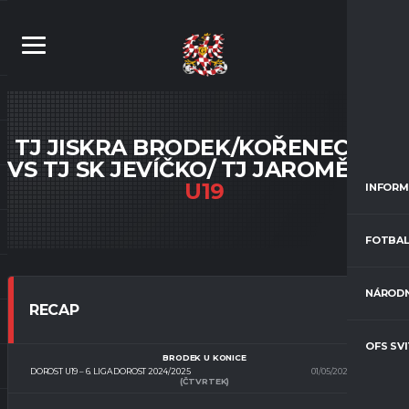
TJ JISKRA BRODEK/KOŘENEC U19
VS TJ SK JEVÍČKO/ TJ JAROMĚŘICE
U19
INFORM
FOTBAL
NÁRODN
RECAP
OFS SV
BRODEK U KONICE
DOROST U19 – 6. LIGA DOROST 2024/2025
01/05/2025
10:00
(ČTVRTEK)