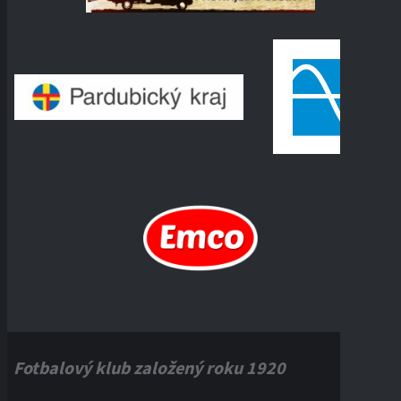
Fotbalový klub založený roku 1920