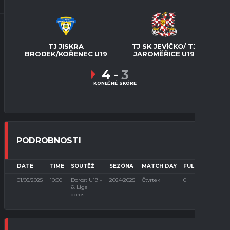
TJ JISKRA
TJ SK JEVÍČKO/ TJ
BRODEK/KOŘENEC U19
JAROMĚŘICE U19
4
-
3
KONEČNÉ SKÓRE
PODROBNOSTI
DATE
TIME
SOUTĚŽ
SEZÓNA
MATCH DAY
FULL TIME
01/05/2025
10:00
Dorost U19 –
2024/2025
Čtvrtek
0'
6. Liga
dorost