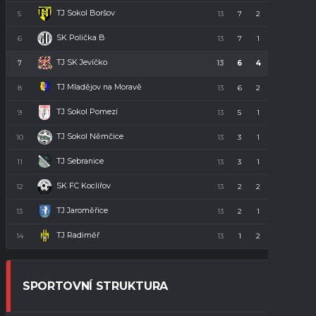
TJ Sokol Boršov
5
13
7
2
4
23
SK Polička B
6
13
7
1
5
22
TJ SK Jevíčko
7
13
6
4
3
22
TJ Mladějov na Moravě
8
13
6
2
5
20
TJ Sokol Pomezí
9
13
5
1
7
16
TJ Sokol Němčice
10
13
3
1
9
10
TJ Sebranice
11
13
3
1
9
10
SK FC Koclířov
12
13
2
2
9
8
TJ Jaroměřice
13
13
2
1
10
7
TJ Radiměř
14
13
1
2
10
5
SPORTOVNÍ STRUKTURA