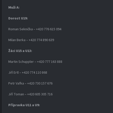
Muži A:
Dorost U19
:
Roman Seknička – +420 776 615 094
Milan Berka – +420 774 890 639
Žáci U15 a U13:
Martin Schuppler – +420 777 163 888
Jiří Ertl – +420 774 110 868
Petr Vafka – +420 730 157 676
Jiří Toman – +420 605 305 716
Přípravka U11 a U9: