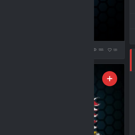
 (1:0)
555
131