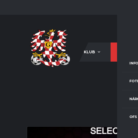
KLUB
A-TÝM
INF
FOT
NÁR
OFS