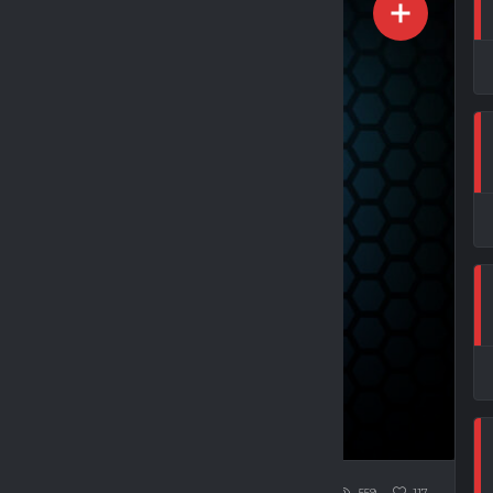
5 : 2 (2:1)
559
117