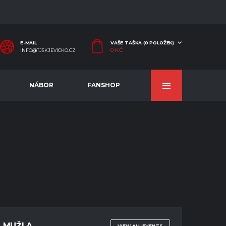
E-MAIL
VAŠE TAŠKA (0 POLOŽEK)
0
KČ
INFO@TJSKJEVICKO.CZ
NÁBOR
FANSHOP
MUŽI A
VIEW ALL EVENTS