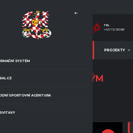
TEL.
+420 732 183 881
MLÁDEŽ
ČLÁNKY
PROJEKTY
ORMAČNÍ SYSTÉM
RUBRIKA:
A-TÝM
BAL.CZ
ODNÍ SPORTOVNÍ AGENTURA
 SVITAVY