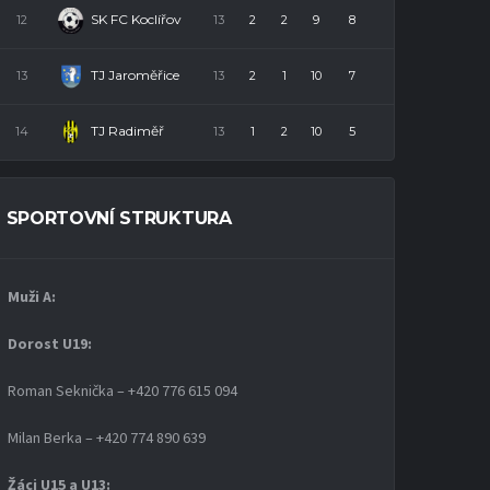
SK FC Koclířov
12
13
2
2
9
8
TJ Jaroměřice
13
13
2
1
10
7
TJ Radiměř
14
13
1
2
10
5
SPORTOVNÍ STRUKTURA
Muži A:
Dorost U19
:
Roman Seknička – +420 776 615 094
Milan Berka – +420 774 890 639
Žáci U15 a U13: