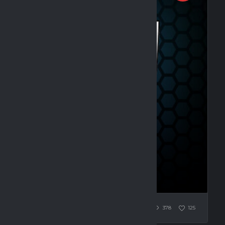
 (0:2)
378
125