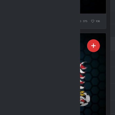
575
108