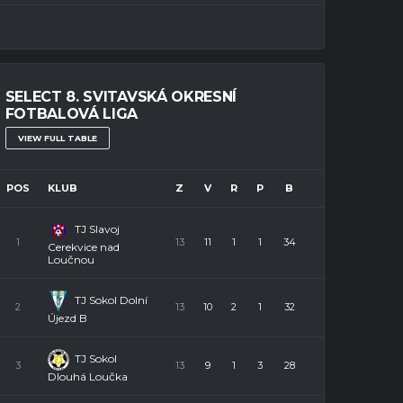
SELECT 8. SVITAVSKÁ OKRESNÍ
FOTBALOVÁ LIGA
VIEW FULL TABLE
POS
KLUB
Z
V
R
P
B
TJ Slavoj
1
13
11
1
1
34
Cerekvice nad
Loučnou
TJ Sokol Dolní
2
13
10
2
1
32
Újezd B
TJ Sokol
3
13
9
1
3
28
Dlouhá Loučka