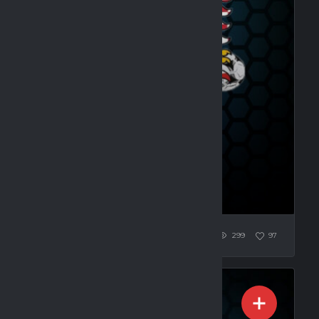
 1 (1:0)
299
97