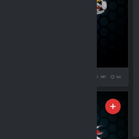
KO 4 : 3 (3:3)
287
101