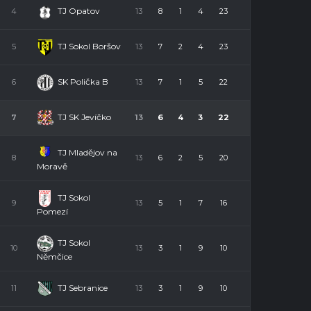
TJ Opatov
4
13
8
1
4
23
TJ Sokol Boršov
5
13
7
2
4
23
SK Polička B
6
13
7
1
5
22
TJ SK Jevíčko
7
13
6
4
3
22
TJ Mladějov na
8
13
6
2
5
20
Moravě
TJ Sokol
9
13
5
1
7
16
Pomezí
TJ Sokol
10
13
3
1
9
10
Němčice
TJ Sebranice
11
13
3
1
9
10