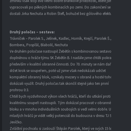
zmínku však stojí dvě velmi dobré brankové příležitosti, které jsme si
vypracovali po pěkných kombinacích po zemi. Do zakončení se
dostali Jirka Nechuta a Robin Štefl, bohužel bez gólového efektu.
Druhý poločas – sestava:
Trávníček – Parolek S., Jelínek, Kadlec, Horník, Krejčí, Parolek Š.,
Bombera, Pospíšil, Blabolil, Nechuta
Ve druhém poločase nastoupil Žebětín s kombinovanou sestavou,
doplněnou o hráče týmu SK Žebětín B. I nadále jsme chtěli pokračovat
především v kvalitní obranné činnosti. Do 70. minuty se nám dařilo
držet krok se soupeřem, poté už jsme však nedokázali udržet
kompaktní obranný blok, vznikaly mezery v obraně a hosté toho
dokázali využít. Druhý poločas tak skončil stejně jako ten první
prohrou 0:3.
Chtěl bych vyzdvihnout výkon všech hráčů, kteří do utkání proti tak
kvalitnímu soupeři nastoupili. Tým dokázal pracovat v obranném
bloku a v mnoha individuálních soubojích si vedl velmi dobře. U
mladých hráčů je vidět velký potenciál do budoucna v dresu TJ SK
Jevíčko.
Zvláštní pochvalu si zaslouží Štěpán Parolek, který ve svých 15 letech