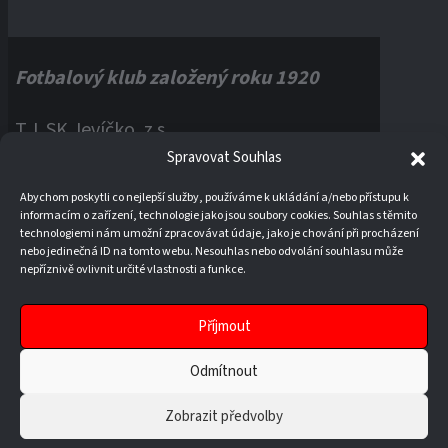
Fotbalový klub založený roku 1920
T.J. SK Jevíčko, z.s.
Spravovat Souhlas
Palackého náměstí 1, 56943 Jevíčko
Abychom poskytli co nejlepší služby, používáme k ukládání a/nebo přístupu k
informacím o zařízení, technologie jako jsou soubory cookies. Souhlas s těmito
IČO:
60121670
technologiemi nám umožní zpracovávat údaje, jako je chování při procházení
nebo jedinečná ID na tomto webu. Nesouhlas nebo odvolání souhlasu může
nepříznivě ovlivnit určité vlastnosti a funkce.
Příjmout
Odmítnout
Zobrazit předvolby
© 2026 T.J. SK JEVÍČKO, Z. S.