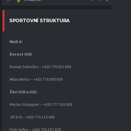
SPORTOVNÍ STRUKTURA
Muži A:
Dorost U19
:
Roman Seknička – +420 776 615 094
Milan Berka – +420 774 890 639
Žáci U15 a U13:
Martin Schuppler – +420 777 163 888
Jiří Ertl – +420 774 110 868
Petr Vafka – +420 730 157 676