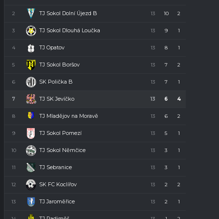
TJ Sokol Dolní Újezd B
2
13
10
2
1
32
TJ Sokol Dlouhá Loučka
3
13
9
1
3
28
TJ Opatov
4
13
8
1
4
23
TJ Sokol Boršov
5
13
7
2
4
23
SK Polička B
6
13
7
1
5
22
TJ SK Jevíčko
7
13
6
4
3
22
TJ Mladějov na Moravě
8
13
6
2
5
20
TJ Sokol Pomezí
9
13
5
1
7
16
TJ Sokol Němčice
10
13
3
1
9
10
TJ Sebranice
11
13
3
1
9
10
SK FC Koclířov
12
13
2
2
9
8
TJ Jaroměřice
13
13
2
1
10
7
TJ Radiměř
14
13
1
2
10
5