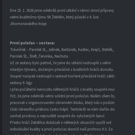
Dne 25. 1. 2026 jsme odehráli první utkání v rámci zimní přípravy proti
velmi kvalitnímu týmu SK Žebětín, který působí v 6. lize
Jihomoravského kraje.
První poločas – sestava:
Trávníček – Parolek Sl., Jelínek, Bartůněk, Kadlec, Krejčí, Stehlík,
Parolek Št., Štefl, Červinka, Nechuta
Už ze sestavy bylo patrné, že jsme do utkání nastoupili s velmi
mladým týmem, složeným převážně z kvalitních hráčů dorostu.
Soupeř naopak nastoupil v sestavě tvořené převážně hráči základní
sestavy 6. ligy.
I přes počáteční nervozitu některých hráčů z kvality soupeře musím
říct, že jsme odehráli velmi solidní první poločas. Naším cílem bylo
pracovat v organizovaném obranném bloku, který nás v podzimní
části okresního přeboru často trápil. Tentokrát se nám dařilo dobře
zavírat prostory a nepouštět soupeře do vyložených šancí.
Přesto hráči Žebětína dokázali v některých situacích využít své
individuální kvality a první poločas skončil naší prohrou 0:3. Za