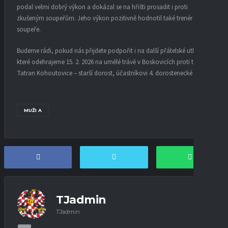
podal velmi dobrý výkon a dokázal se na hřišti prosadit i proti
zkušeným soupeřům. Jeho výkon pozitivně hodnotil také trenér
soupeře.
Budeme rádi, pokud nás přijdete podpořit i na další přátelské utkání,
které odehrajeme 15. 2. 2026 na umělé trávě v Boskovicích proti týmu
Tatran Kohoutovice – starší dorost, účastníkovi 4. dorostenecké ligy.
MUŽI A
TJadmin
TJadmin