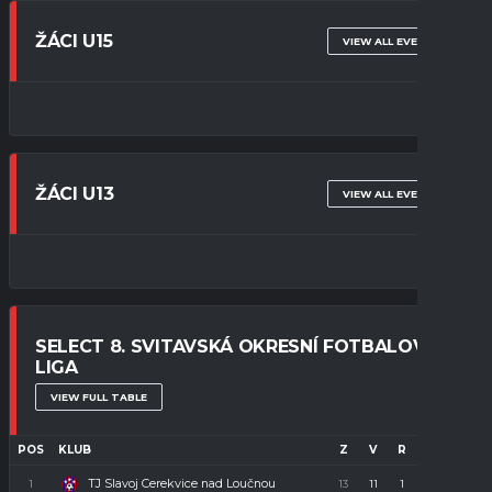
ŽÁCI U15
VIEW ALL EVENTS
ŽÁCI U13
VIEW ALL EVENTS
SELECT 8. SVITAVSKÁ OKRESNÍ FOTBALOVÁ
LIGA
VIEW FULL TABLE
POS
KLUB
Z
V
R
P
B
TJ Slavoj Cerekvice nad Loučnou
1
13
11
1
1
34