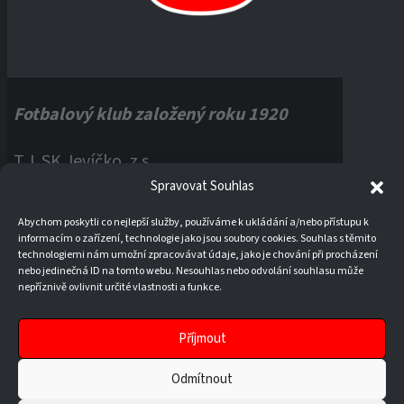
Fotbalový klub založený roku 1920
T.J. SK Jevíčko, z.s.
Spravovat Souhlas
Palackého náměstí 1, 56943 Jevíčko
Abychom poskytli co nejlepší služby, používáme k ukládání a/nebo přístupu k
informacím o zařízení, technologie jako jsou soubory cookies. Souhlas s těmito
IČO:
60121670
technologiemi nám umožní zpracovávat údaje, jako je chování při procházení
nebo jedinečná ID na tomto webu. Nesouhlas nebo odvolání souhlasu může
nepříznivě ovlivnit určité vlastnosti a funkce.
Příjmout
Odmítnout