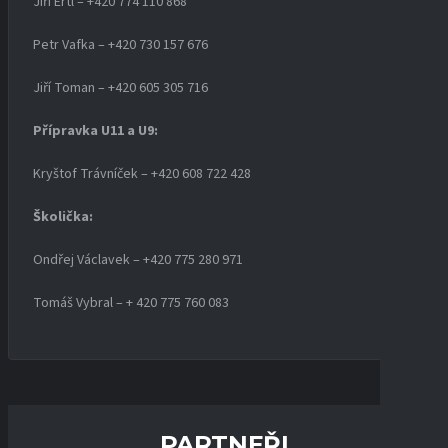
Jiří Ertl – +420 774 110 868
Petr Vafka – +420 730 157 676
Jiří Toman – +420 605 305 716
Přípravka U11 a U9:
Kryštof Trávníček – +420 608 722 428
Školička:
Ondřej Václavek – +420 775 280 971
Tomáš Vybral – + 420 775 760 083
PARTNEŘI