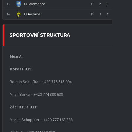
TJ Jaroměřice
13
13
2
1
10
7
TJ Radiměř
14
13
1
2
10
5
SPORTOVNÍ STRUKTURA
Muži A:
Dorost U19
:
Roman Seknička – +420 776 615 094
Milan Berka – +420 774 890 639
Žáci U15 a U13:
Martin Schuppler – +420 777 163 888