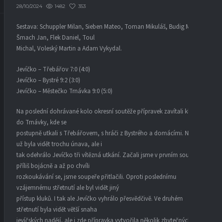
1482
353
28/10/2024
Sestava: Schuppler Milan, Sieben Mateo, Toman Mikuláš, Budig Marek,
Šmach Jan, Flek Daniel, Toul
Michal, Voleský Martin a Adam Vykydal.
Jevíčko – Třebářov 7:0 (4:0)
Jevíčko – Bystré 9:2 (3:0)
Jevíčko – Městečko Trnávka 9:0 (5:0)
Na poslední dohrávané kolo okresní soutěže přípravek zavítali kluci
do Trnávky, kde se
postupně utkali s Třebářovem, s hráči z Bystrého a domácími. Na hře
už byla vidět trochu únava, ale i
tak odehrálo Jevíčko tři vítězná utkání. Začali jsme v prvním souboji
příliš bojácně a až po chvíli
rozkoukávání se, jsme soupeře přitlačili. Oproti poslednímu
vzájemnému střetnutí ale byl vidět jiný
přístup kluků. I tak ale Jevíčko vyhrálo přesvědčivě. Ve druhém
střetnutí byla vidět větší snaha
jevíčských nadějí, ale i zde přípravka vytvořila několik zbytečných