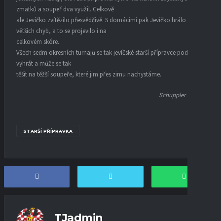
zmatků a soupeř dva využil. Celkově
ale Jevíčko zvítězilo přesvědčivě. S domácími pak Jevíčko hrálo bez
větších chyb, a to se projevilo i na
celkovém skóre.
Všech sedm okresních turnajů se tak jevíčské starší přípravce podařilo
vyhrát a může se tak
těšit na těžší soupeře, které jim přes zimu nachystáme.
Schuppler Martin
STARŠÍ PŘÍPRAVKA
TJadmin