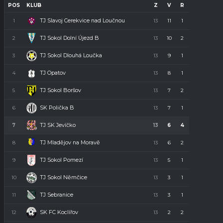
POS
KLUB
Z
V
R
P
B
TJ Slavoj Cerekvice nad Loučnou
1
13
11
1
1
34
TJ Sokol Dolní Újezd B
2
13
10
2
1
32
TJ Sokol Dlouhá Loučka
3
13
9
1
3
28
TJ Opatov
4
13
8
1
4
23
TJ Sokol Boršov
5
13
7
2
4
23
SK Polička B
6
13
7
1
5
22
TJ SK Jevíčko
7
13
6
4
3
22
TJ Mladějov na Moravě
8
13
6
2
5
20
TJ Sokol Pomezí
9
13
5
1
7
16
TJ Sokol Němčice
10
13
3
1
9
10
TJ Sebranice
11
13
3
1
9
10
SK FC Koclířov
12
13
2
2
9
8