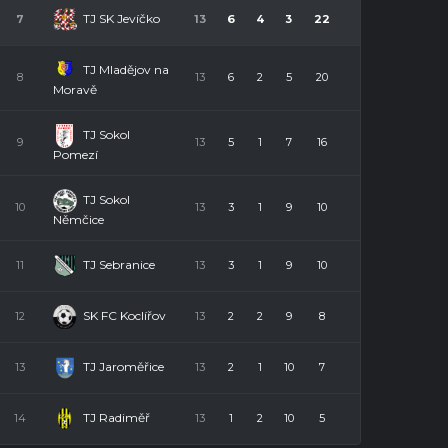
TJ SK Jevíčko
7
13
6
4
3
22
TJ Mladějov na
8
13
6
2
5
20
Moravě
TJ Sokol
9
13
5
1
7
16
Pomezí
TJ Sokol
10
13
3
1
9
10
Němčice
TJ Sebranice
11
13
3
1
9
10
SK FC Koclířov
12
13
2
2
9
8
TJ Jaroměřice
13
13
2
1
10
7
TJ Radiměř
14
13
1
2
10
5