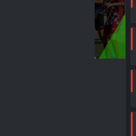
CE –
 8 : 3 (7:1)
zdírek, Křivánek, Bohuš, Janáčková, Komárková,