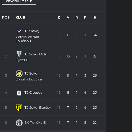
VIEW FULL TABLE
POS
KLUB
Z
V
R
P
B
TJ Slavoj
1
13
11
1
1
34
Cerekvice nad
Loučnou
TJ Sokol Dolní
2
13
10
2
1
32
Újezd B
TJ Sokol
3
13
9
1
3
28
Dlouhá Loučka
TJ Opatov
4
13
8
1
4
23
TJ Sokol Boršov
5
13
7
2
4
23
SK Polička B
6
13
7
1
5
22