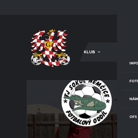
KLUB
A-TÝM
INF
FOT
NÁR
OFS