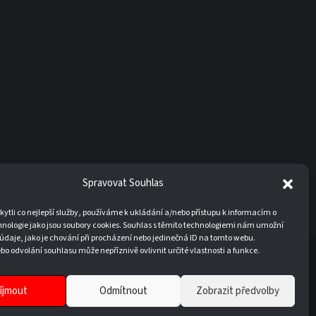
Spravovat Souhlas
tli co nejlepší služby, používáme k ukládání a/nebo přístupu k informacím o
hnologie jako jsou soubory cookies. Souhlas s těmito technologiemi nám umožní
údaje, jako je chování při procházení nebo jedinečná ID na tomto webu.
o odvolání souhlasu může nepříznivě ovlivnit určité vlastnosti a funkce.
20
íjmout
Odmítnout
Zobrazit předvolby