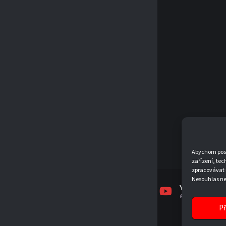
Abychom posky
zařízení, tec
zpracovávat 
Nesouhlas neb
FACEBOOK
INSTAGRAM
YOUTUBE
TJSKJEVICKO
TJSKJEVICKO
@TJSKJEVICKO19
Př
© 2026 T.J. SK JEVÍČKO, Z. S.