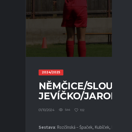
2024/2025
NĚMČICE/SLOUPNI
JEVÍČKO/JAROMĚŘICE
01/10/2024
544
102
Sestava
: Rozčínská – Špaček, Kubíček, Fluksa, Pa