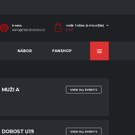
E-MAIL
VAŠE TAŠKA (0 POLOŽEK)
0
KČ
INFO@TJSKJEVICKO.CZ
NÁBOR
FANSHOP
MUŽI A
VIEW ALL EVENTS
DOROST U19
VIEW ALL EVENTS