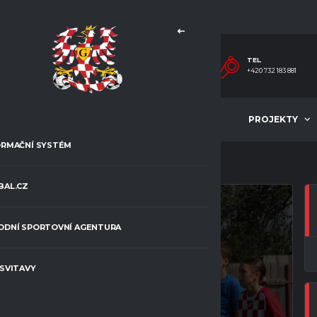
TEL.
+420 732 183 881
MLÁDEŽ
ČLÁNKY
PROJEKTY
ORMAČNÍ SYSTÉM
BAL.CZ
ODNÍ SPORTOVNÍ AGENTURA
 SVITAVY