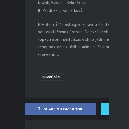
Novák, Vykydal, Sekničková
B:
Pazdírek 2, Komárková
Několik hráčů nastoupilo zdravotně indisponovaných
nedostatečným důrazem. Domácí celek využíval chyb 
kopech a proměnil zápas v show jednoho hráče, kter
schopnostem na hřišti dominoval. Slabou útěchou mů
skóre snížit.
MLADŠÍ ŽÁCI
SHARE ON FACEBOOK
SHA