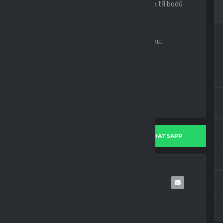
hodnout o osudu utkání na konečných 4:2 a tedy zisk tří bodů
ředvedeme o víkendu lepší výkon s tříbodovou tečkou.
RE ON TWITTER
SHARE ON WHATSAPP