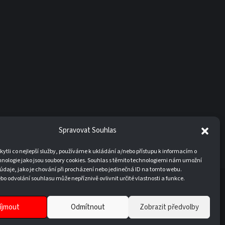
Spravovat Souhlas
tli co nejlepší služby, používáme k ukládání a/nebo přístupu k informacím o
hnologie jako jsou soubory cookies. Souhlas s těmito technologiemi nám umožní
údaje, jako je chování při procházení nebo jedinečná ID na tomto webu.
o odvolání souhlasu může nepříznivě ovlivnit určité vlastnosti a funkce.
20
íjmout
Odmítnout
Zobrazit předvolby