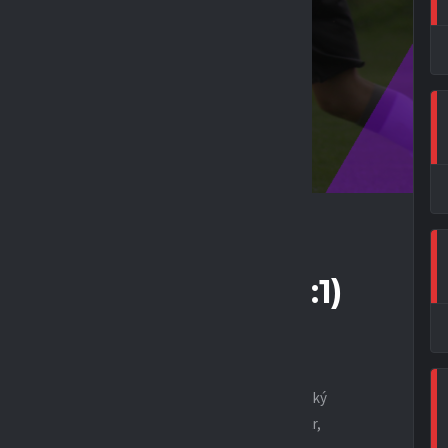
– JEVÍČKO 4 : 2 (2:1)
a Filip, Parolek Štěpán, Formánek Jindřich, Rozčínský
, Holásek Michal, Danchyshyn Nazarii, Popelka Petr,