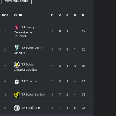
VIEW FULL TABLE
POS
KLUB
Z
V
R
P
B
TJ Slavoj
1
13
11
1
1
34
Cerekvice nad
Loučnou
TJ Sokol Dolní
2
13
10
2
1
32
Újezd B
TJ Sokol
3
13
9
1
3
28
Dlouhá Loučka
TJ Opatov
4
13
8
1
4
23
TJ Sokol Boršov
5
13
7
2
4
23
SK Polička B
6
13
7
1
5
22