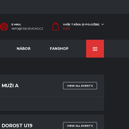
E-MAIL
VAŠE TAŠKA (0 POLOŽEK)
0
KČ
INFO@TJSKJEVICKO.CZ
NÁBOR
FANSHOP
MUŽI A
VIEW ALL EVENTS
DOROST U19
VIEW ALL EVENTS