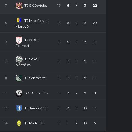
TJ SK Jevíčko
7
13
6
4
3
22
TJ Mladějov na
8
13
6
2
5
20
Moravě
TJ Sokol
9
13
5
1
7
16
Pomezí
TJ Sokol
10
13
3
1
9
10
Němčice
TJ Sebranice
11
13
3
1
9
10
SK FC Koclířov
12
13
2
2
9
8
TJ Jaroměřice
13
13
2
1
10
7
TJ Radiměř
14
13
1
2
10
5