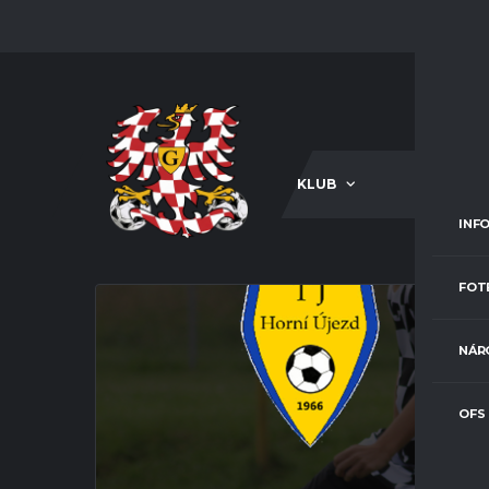
KLUB
A-TÝM
INF
FOT
NÁR
OFS