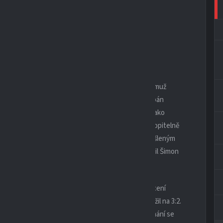
 na třetí utkání letošního podzimu. Už za krásného
enému mužstvu Horního Újezdu a Čisté.
aktivně do utkání a soupeře evidentně zaskočili, čemuž
olka. V podstatě hned z následující akce mohl Štěpán
 domácí branky však bylo proti. To se brzy ukázalo jako
nali na 1:1 Dřínovským a to našim hráčům až nepochopitelně
tivita a pohyb, naopak zbrklost vévodila našim zamýšleným
ýsledku 3:1, kdy se za domácí ještě dvakrát prosadil Šimon
 začali s hlavou nahoře a touhou se porvat o zvrácení
lil vyšší míru naděje Adam Šmach, když šťastně snížil na 3:2.
atým soupeřem a bohužel místo vytouženého vyrovnání se