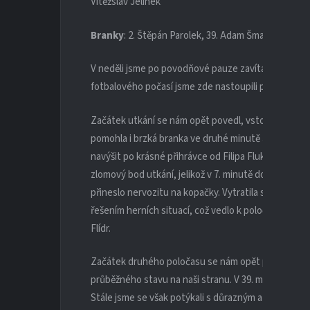
Vítěžslav Jelínek
Branky
: 2. Štěpán Parolek, 39. Adam Šmach
V neděli jsme po povodňové pauze zavítali do Čisté
fotbalového počasí jsme zde nastoupili proti slož
Začátek utkání se nám opět povedl, vstoupili jsme 
pomohla i brzká branka ve druhé minutě Štěpána Par
navýšit po krásné přihrávce od Filipa Fluksy, břevno
zlomový bod utkání, jelikož v 7. minutě domácí srov
přineslo nervozitu na kopačky. Vytratila se naše ak
řešením herních situací, což vedlo k poločasovému v
Flídr.
Začátek druhého poločasu se nám opět povedl, kluci
průběžného stavu na naši stranu. V 39. minutě všem v
Stále jsme se však potýkali s důrazným a houževn