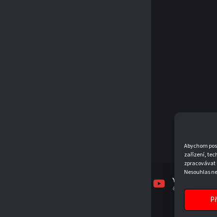
Abychom posky
zařízení, tec
zpracovávat 
Nesouhlas neb
FACEBOOK
INSTAGRAM
YOUTUBE
TJSKJEVICKO
TJSKJEVICKO
@TJSKJEVICKO19
Př
© 2026 T.J. SK JEVÍČKO, Z. S.