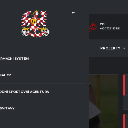
TEL.
+420 732 183 881
MLÁDEŽ
ČLÁNKY
PROJEKTY
ORMAČNÍ SYSTÉM
BAL.CZ
ODNÍ SPORTOVNÍ AGENTURA
 SVITAVY