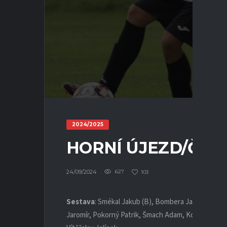
2024/2025
HORNÍ ÚJEZD/ČISTÁ 
24/09/2024
627
103
Sestava
: Smékal Jakub (B), Bombera Jan (K), Fluks
Jaromír, Pokorný Patrik, Šmach Adam, Košťál Ondřej