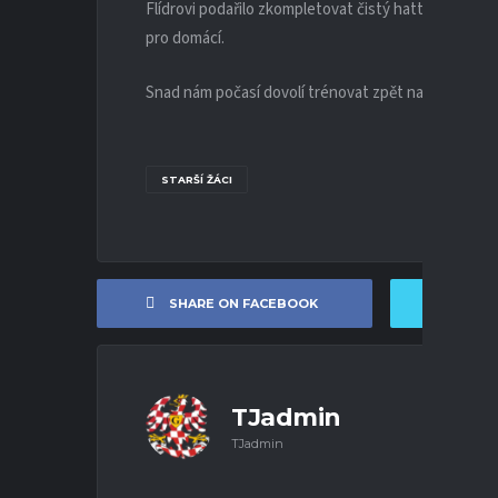
Flídrovi podařilo zkompletovat čistý hattrick a roz
pro domácí.
Snad nám počasí dovolí trénovat zpět na trávě a p
STARŠÍ ŽÁCI
SHARE ON FACEBOOK
SHA
TJadmin
TJadmin