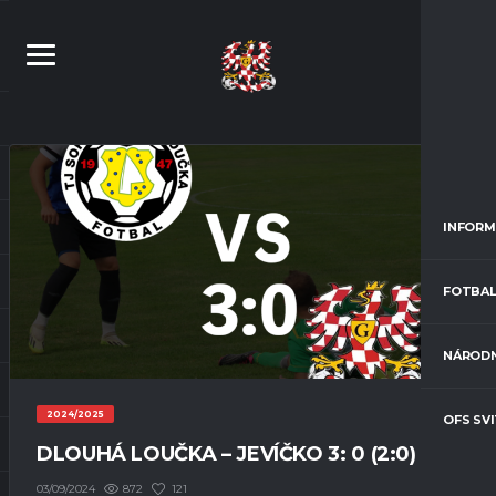
INFORM
FOTBAL
NÁRODN
2024/2025
OFS SV
DLOUHÁ LOUČKA – JEVÍČKO 3: 0 (2:0)
872
121
03/09/2024