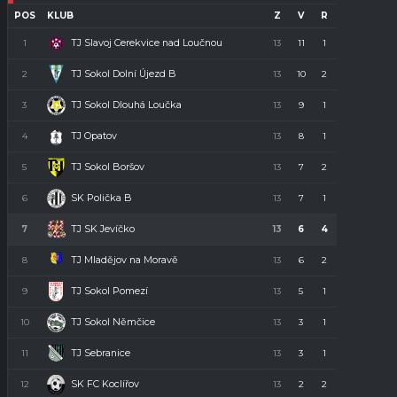
POS
KLUB
Z
V
R
P
B
TJ Slavoj Cerekvice nad Loučnou
1
13
11
1
1
34
TJ Sokol Dolní Újezd B
2
13
10
2
1
32
TJ Sokol Dlouhá Loučka
3
13
9
1
3
28
TJ Opatov
4
13
8
1
4
23
TJ Sokol Boršov
5
13
7
2
4
23
SK Polička B
6
13
7
1
5
22
TJ SK Jevíčko
7
13
6
4
3
22
TJ Mladějov na Moravě
8
13
6
2
5
20
TJ Sokol Pomezí
9
13
5
1
7
16
TJ Sokol Němčice
10
13
3
1
9
10
TJ Sebranice
11
13
3
1
9
10
SK FC Koclířov
12
13
2
2
9
8