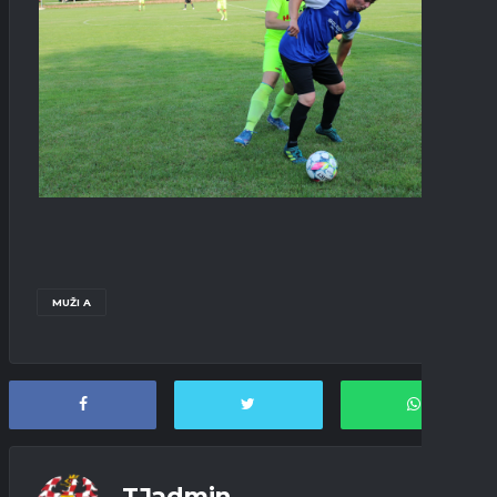
MUŽI A
TJadmin