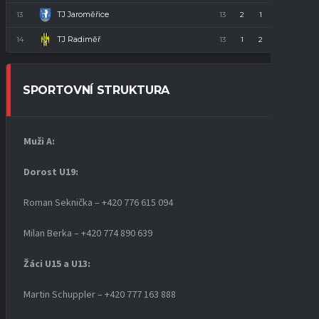
TJ Jaroměřice
13
13
2
1
10
7
TJ Radiměř
14
13
1
2
10
5
SPORTOVNÍ STRUKTURA
Muži A:
Dorost U19
:
Roman Seknička – +420 776 615 094
Milan Berka – +420 774 890 639
Žáci U15 a U13:
Martin Schuppler – +420 777 163 888