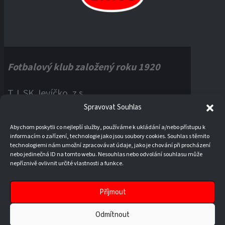
Fotbalový klub založený roku 1920
T.J. SK Jevíčko, z.s.
Spravovat Souhlas
Palackého náměstí 1, 56943 Jevíčko
Abychom poskytli co nejlepší služby, používáme k ukládání a/nebo přístupu k
informacím o zařízení, technologie jako jsou soubory cookies. Souhlas s těmito
IČO:
60121670
technologiemi nám umožní zpracovávat údaje, jako je chování při procházení
nebo jedinečná ID na tomto webu. Nesouhlas nebo odvolání souhlasu může
nepříznivě ovlivnit určité vlastnosti a funkce.
Příjmout
Odmítnout