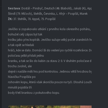
Sestava
: Dostál – Pindryč, Deutsch (46. Blabolil), Jakab (K), Appel –
Štindl (79. Mlčoch), Stehlík, Červinka, L. Khýr – Pospíšil, Marek
ŽK:
37. Stehlík, 70. Appel, 75. Pospíšil
Jevíčko si zopakovalo utkání z prvního kola okresního poháru,
bohužel celý zápas byl tak
trošku jako přes kopírák. Jevíčko sužuje velký počet zraněních hráčů,
a tak opět se hledali
hráči, kde se dalo. Domácí šli do vedení po rychlé rozehrávce. Do
poločasu ještě přidali jednu
branku, a tak se šlo do kabin za stavu 2: 0. V druhém poločase domácí
trochu zvolnil, ale
stejně i nadále měli hru pod kontrolou. Jedinou větší hrozbou byla
hlavička Pospíšila po
rohovém kopu, která však skončila pouze na tyči. Dlouhá Loučka v 75.
minutě pojistila tři
body třetí brankou z pokutového kopu.