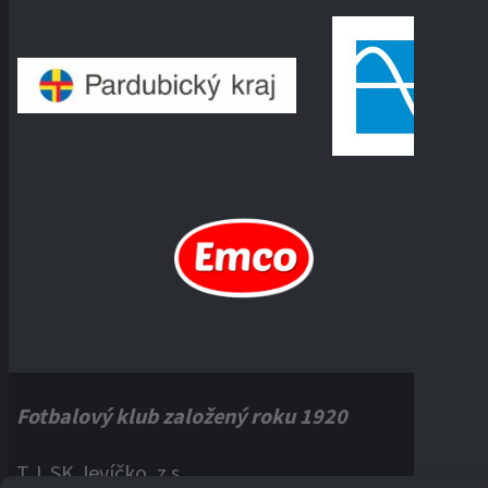
Fotbalový klub založený roku 1920
T.J. SK Jevíčko, z.s.