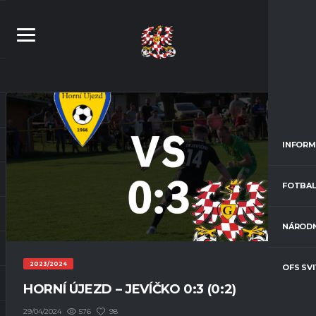
INFORM
FOTBAL
NÁRODN
2023/2024
OFS SV
HORNÍ ÚJEZD – JEVÍČKO 0:3 (0:2)
576
98
29/04/2024