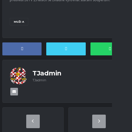
předvedl že i v 15 letech se zvládne vyrovnat starším soupeřům.
MUŽI A
TJadmin
TJadmin