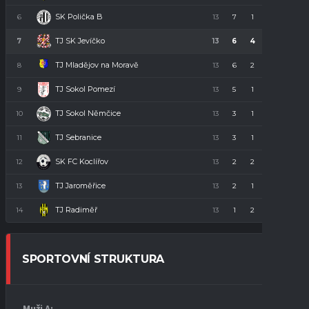
SK Polička B
6
13
7
1
5
22
TJ SK Jevíčko
7
13
6
4
3
22
TJ Mladějov na Moravě
8
13
6
2
5
20
TJ Sokol Pomezí
9
13
5
1
7
16
TJ Sokol Němčice
10
13
3
1
9
10
TJ Sebranice
11
13
3
1
9
10
SK FC Koclířov
12
13
2
2
9
8
TJ Jaroměřice
13
13
2
1
10
7
TJ Radiměř
14
13
1
2
10
5
SPORTOVNÍ STRUKTURA
Muži A: