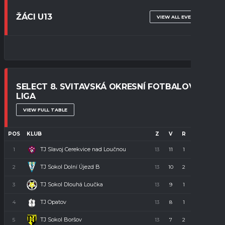
ŽÁCI U13
VIEW ALL EVENTS
SELECT 8. SVITAVSKÁ OKRESNÍ FOTBALOVÁ
LIGA
VIEW FULL TABLE
POS
KLUB
Z
V
R
P
B
TJ Slavoj Cerekvice nad Loučnou
1
13
11
1
1
34
TJ Sokol Dolní Újezd B
2
13
10
2
1
32
TJ Sokol Dlouhá Loučka
3
13
9
1
3
28
TJ Opatov
4
13
8
1
4
23
TJ Sokol Boršov
5
13
7
2
4
23