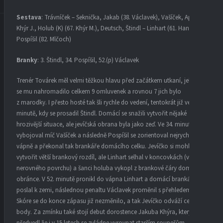
Sestava
: Trávníček – Seknička, Jakab (38. Václavek), Vašíček, Appel –
Khýr J., Holub (K) (67. Khýr M.), Deutsch, Štindl – Linhart (61. Hanák),
Pospíšil (82. Mlčoch)
Branky
: 3. Štindl, 34. Pospíšil, 52.(p) Václavek
Trenér Továrek měl velmi těžkou hlavu před začátkem utkaní, jelikož
se mu nahromadilo celkem 9 omluvenek a rovnou 7 jich bylo
z marodky. I přesto hosté tak šli rychle do vedení, tentokrát již ve 3.
minutě, kdy se prosadil Štindl. Domácí se snažili vytvořit nějaké
hrozivější situace, ale jevíčská obrana byla jako zeď. Ve 34. minutě
vybojoval míč Vašíček a následně Pospíšil se zorientoval nejrychleji ve
vápně a překonal tak brankáře domácího celku. Jevíčko si mohlo
vytvořit větší brankový rozdíl, ale Linhart selhal v koncovkách (vinou
nerovného povrchu) a šanci holuba vykopl z brankové čáry domácí
obránce. V 52. minutě pronikl do vápna Linhart a domácí brankář jej
poslal k zemi, následnou penaltu Václavek proměnil s přehledem.
Skóre se do konce zápasu již nezměnilo, a tak Jevíčko odváží cenné 3
body. Za zmínku také stojí debut dorostence Jakuba Khýra, který