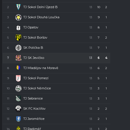
TJ Sokol Dolní Újezd B
2
13
10
2
1
32
TJ Sokol Dlouhá Loučka
3
13
9
1
3
28
TJ Opatov
4
13
8
1
4
23
TJ Sokol Boršov
5
13
7
2
4
23
SK Polička B
6
13
7
1
5
22
TJ SK Jevíčko
7
13
6
4
3
22
TJ Mladějov na Moravě
8
13
6
2
5
20
TJ Sokol Pomezí
9
13
5
1
7
16
TJ Sokol Němčice
10
13
3
1
9
10
TJ Sebranice
11
13
3
1
9
10
SK FC Koclířov
12
13
2
2
9
8
TJ Jaroměřice
13
13
2
1
10
7
TJ Radiměř
14
13
1
2
10
5