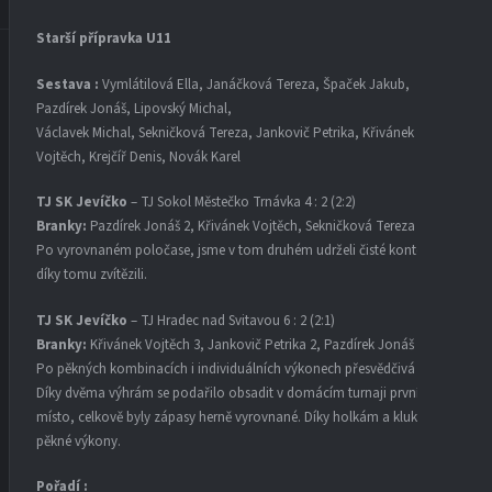
Starší přípravka U11
Sestava :
Vymlátilová Ella, Janáčková Tereza, Špaček Jakub,
Pazdírek Jonáš, Lipovský Michal,
Václavek Michal, Sekničková Tereza, Jankovič Petrika, Křivánek
Vojtěch, Krejčíř Denis, Novák Karel
TJ SK Jevíčko
– TJ Sokol Městečko Trnávka 4 : 2 (2:2)
Branky:
Pazdírek Jonáš 2, Křivánek Vojtěch, Sekničková Tereza
Po vyrovnaném poločase, jsme v tom druhém udrželi čisté konto a
díky tomu zvítězili.
TJ SK Jevíčko
– TJ Hradec nad Svitavou 6 : 2 (2:1)
Branky:
Křivánek Vojtěch 3, Jankovič Petrika 2, Pazdírek Jonáš
Po pěkných kombinacích i individuálních výkonech přesvědčivá výhra.
Díky dvěma výhrám se podařilo obsadit v domácím turnaji první
místo, celkově byly zápasy herně vyrovnané. Díky holkám a klukům za
pěkné výkony.
Pořadí :