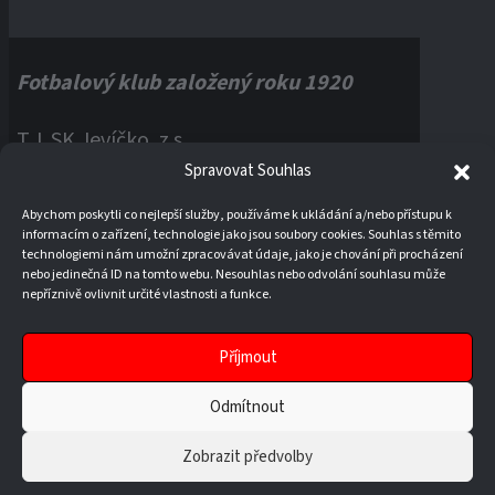
Fotbalový klub založený roku 1920
T.J. SK Jevíčko, z.s.
Spravovat Souhlas
Palackého náměstí 1, 56943 Jevíčko
Abychom poskytli co nejlepší služby, používáme k ukládání a/nebo přístupu k
informacím o zařízení, technologie jako jsou soubory cookies. Souhlas s těmito
IČO:
60121670
technologiemi nám umožní zpracovávat údaje, jako je chování při procházení
nebo jedinečná ID na tomto webu. Nesouhlas nebo odvolání souhlasu může
nepříznivě ovlivnit určité vlastnosti a funkce.
Příjmout
Odmítnout
Zobrazit předvolby
© 2026 T.J. SK JEVÍČKO, Z. S.