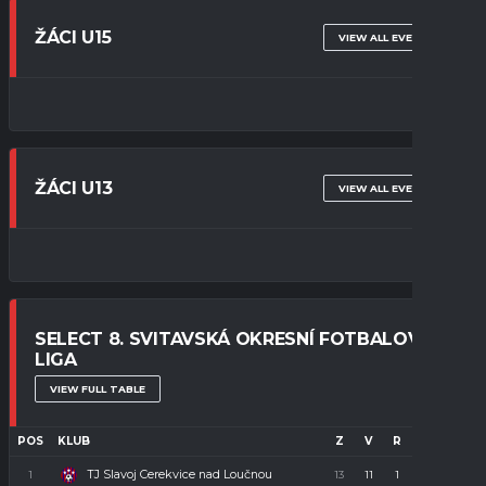
ŽÁCI U15
VIEW ALL EVENTS
ŽÁCI U13
VIEW ALL EVENTS
SELECT 8. SVITAVSKÁ OKRESNÍ FOTBALOVÁ
LIGA
VIEW FULL TABLE
POS
KLUB
Z
V
R
P
B
TJ Slavoj Cerekvice nad Loučnou
1
13
11
1
1
34