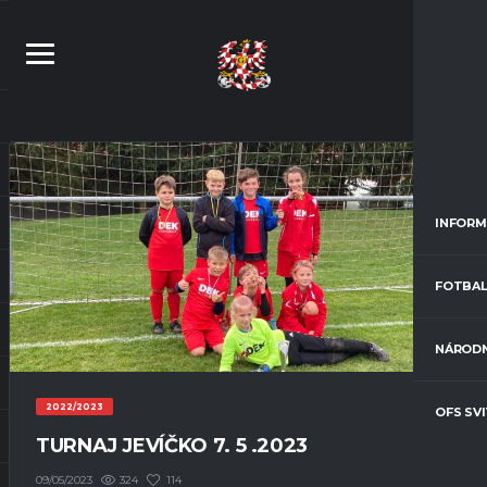
INFORM
FOTBAL
NÁRODN
2022/2023
OFS SV
TURNAJ JEVÍČKO 7. 5 .2023
324
114
09/05/2023