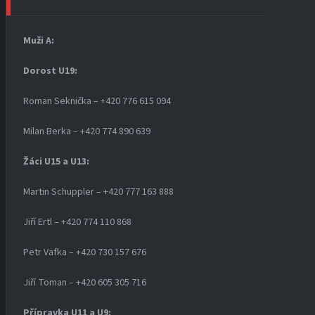
Muži A:
Dorost U19
:
Roman Seknička – +420 776 615 094
Milan Berka – +420 774 890 639
Žáci U15 a U13:
Martin Schuppler – +420 777 163 888
Jiří Ertl – +420 774 110 868
Petr Vafka – +420 730 157 676
Jiří Toman – +420 605 305 716
Přípravka U11 a U9: