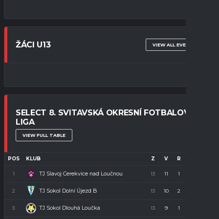
ŽÁCI U13
VIEW ALL EVENTS
SELECT 8. SVITAVSKÁ OKRESNÍ FOTBALOVÁ
LIGA
VIEW FULL TABLE
POS
KLUB
Z
V
R
P
B
TJ Slavoj Cerekvice nad Loučnou
1
13
11
1
1
34
TJ Sokol Dolní Újezd B
2
13
10
2
1
32
TJ Sokol Dlouhá Loučka
3
13
9
1
3
28