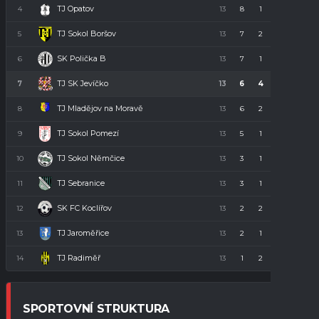
TJ Opatov
4
13
8
1
4
23
TJ Sokol Boršov
5
13
7
2
4
23
SK Polička B
6
13
7
1
5
22
TJ SK Jevíčko
7
13
6
4
3
22
TJ Mladějov na Moravě
8
13
6
2
5
20
TJ Sokol Pomezí
9
13
5
1
7
16
TJ Sokol Němčice
10
13
3
1
9
10
TJ Sebranice
11
13
3
1
9
10
SK FC Koclířov
12
13
2
2
9
8
TJ Jaroměřice
13
13
2
1
10
7
TJ Radiměř
14
13
1
2
10
5
SPORTOVNÍ STRUKTURA