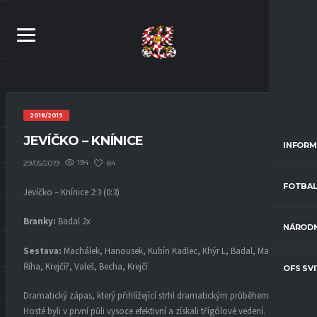
2018/2019
JEVÍČKO – KNÍNICE
INFORM
194
84
29/05/2019
FOTBAL
Jevíčko – Knínice 2:3 (0:3)
Branky:
Badal 2x
NÁRODN
Sestava:
Machálek, Hanousek, Kubín Kadlec, Khýr L, Badal, Martinec,
Říha, Krejčíř, Valeš, Becha, Krejčí
OFS SV
Dramatický zápas, který přihlížející strhl dramatickým průběhem.
Hosté byli v první půli vysoce efektivní a získali třígólové vedení.