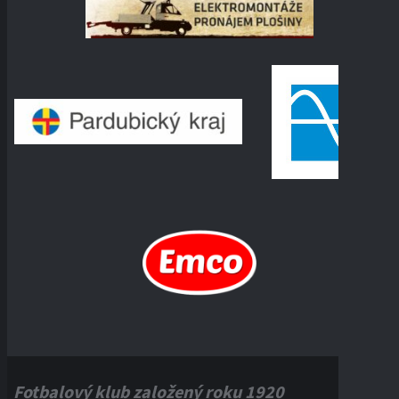
Fotbalový klub založený roku 1920