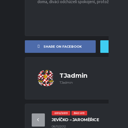
doma, diváci odcházeli spokojení, protože viděli ryc
SHARE ON FACEBOOK
SHA
TJadmin
TJadmin
2012/2013
ŽÁCI U13
JEVÍČKO – JAROMĚŘICE
08/10/2012