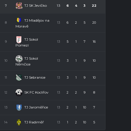
TJ SK Jevíčko
7
13
6
4
3
22
TJ Mladějov na
8
13
6
2
5
20
Moravě
TJ Sokol
9
13
5
1
7
16
Pomezí
TJ Sokol
10
13
3
1
9
10
Němčice
TJ Sebranice
11
13
3
1
9
10
SK FC Koclířov
12
13
2
2
9
8
TJ Jaroměřice
13
13
2
1
10
7
TJ Radiměř
14
13
1
2
10
5