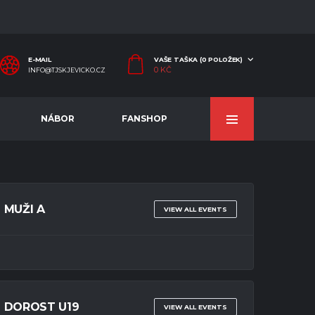
E-MAIL
VAŠE TAŠKA (0 POLOŽEK)
0
KČ
INFO@TJSKJEVICKO.CZ
NÁBOR
FANSHOP
MUŽI A
VIEW ALL EVENTS
DOROST U19
VIEW ALL EVENTS