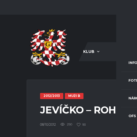
KLUB
A-TÝM
INF
FOT
2012/2013
MUŽI B
NÁR
JEVÍČKO – ROHOZ
OFS
08/10/2012
250
93