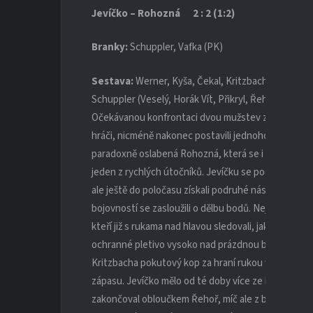
Jevíčko – Rohozná 2
: 2 (1:2)
Branky:
Schuppler, Vafka (PK)
Sestava:
Werner, Kyša, Čekal, Kritzbach, Muller Ja
Schuppler (Veselý, Horák Vít, Přikryl, Řehoř, Horák 
Očekávanou konfrontaci dvou mužstev z čela tabulky c
hráči, nicméně nakonec postavili jednoho z náhradní
paradoxně oslabená Rohozná, která se i v deseti hr
jeden z rychlých útočníků. Jevíčku se podařilo vy
ale ještě do poločasu získali podruhé náskok. Ve druhé
bojovností se zasloužili o dělbu bodů. Nejprve však
kteří již s rukama nad hlavou sledovali, jak zatáhl m
ochranné pletivo vysoko nad prázdnou brankou. Našt
Kritzbacha pokutový kop za hraní rukou v brankové
zápasu. Jevíčko mělo od té doby více ze hry. Do ve
zakončoval obloučkem Řehoř, míč ale z brankové čá