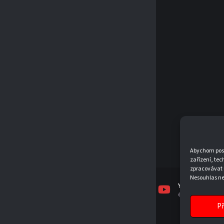
Abychom posky
zařízení, tec
zpracovávat 
Nesouhlas neb
FACEBOOK
INSTAGRAM
YOUTUBE
TJSKJEVICKO
TJSKJEVICKO
@TJSKJEVICKO19
Př
© 2026 T.J. SK JEVÍČKO, Z. S.