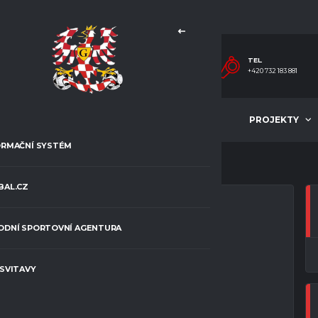
TEL.
+420 732 183 881
MLÁDEŽ
ČLÁNKY
PROJEKTY
ORMAČNÍ SYSTÉM
BAL.CZ
ODNÍ SPORTOVNÍ AGENTURA
NÁ
 SVITAVY