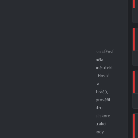
n, Benda, Deutsch, Vafka, Hrazděra, Muller Jakub,
Daniel, Haupt)
htěli hosté začít v devíti, neboť se jim zpozdili dva klíčoví
ků. I tak byl začátek zápasu vyrovnaný. Více šancí měla
áčích dokázala dostat do vedení, když na pravé straně utekl
rovnat po rohovém kopu, který zakončoval Schuppler. Hosté
 půli domácí přidali na iniciativě, zatlačili soupeře a
 Vafka napnul nervy diváků a hlavně některých spoluhráčů,
íč do šestnáctky, obešel brankaře a pak ze tří metrů prověřil
ěstí následující akce z levé strany přinesla po centru
m území. Penaltu Vafka bezpečně proměnil a srovnal skóre
dení se mohlo dostat po rychlém brejku, kdy Vafkovu akci
ry vykopl obránce. A tak i když nezůstaly všechny body