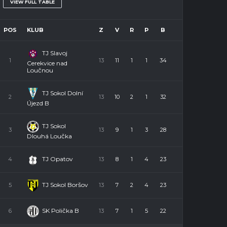
VIEW FULL TABLE
POS
KLUB
Z
V
R
P
B
TJ Slavoj
1
13
11
1
1
34
Cerekvice nad
Loučnou
TJ Sokol Dolní
2
13
10
2
1
32
Újezd B
TJ Sokol
3
13
9
1
3
28
Dlouhá Loučka
TJ Opatov
4
13
8
1
4
23
TJ Sokol Boršov
5
13
7
2
4
23
SK Polička B
6
13
7
1
5
22