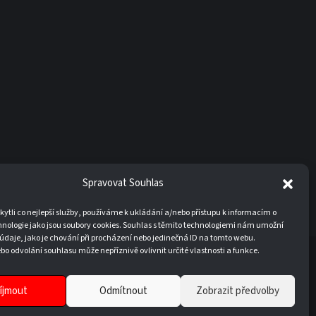
Spravovat Souhlas
tli co nejlepší služby, používáme k ukládání a/nebo přístupu k informacím o
hnologie jako jsou soubory cookies. Souhlas s těmito technologiemi nám umožní
údaje, jako je chování při procházení nebo jedinečná ID na tomto webu.
o odvolání souhlasu může nepříznivě ovlivnit určité vlastnosti a funkce.
20
íjmout
Odmítnout
Zobrazit předvolby