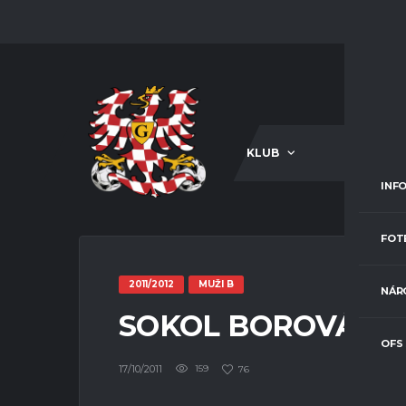
KLUB
A-TÝM
INF
FOT
2011/2012
MUŽI B
NÁR
SOKOL BOROVÁ – S
OFS
17/10/2011
159
76