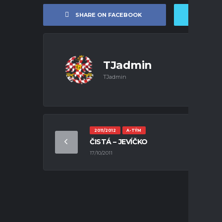
SHARE ON FACEBOOK
SHA
TJadmin
TJadmin
2011/2012
A-TÝM
ČISTÁ – JEVÍČKO
17/10/2011