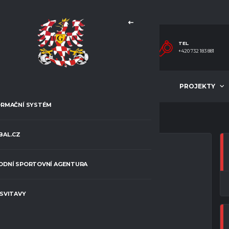
TEL.
+420 732 183 881
MLÁDEŽ
ČLÁNKY
PROJEKTY
ORMAČNÍ SYSTÉM
BAL.CZ
ODNÍ SPORTOVNÍ AGENTURA
K JEVÍČKO “B”
 SVITAVY