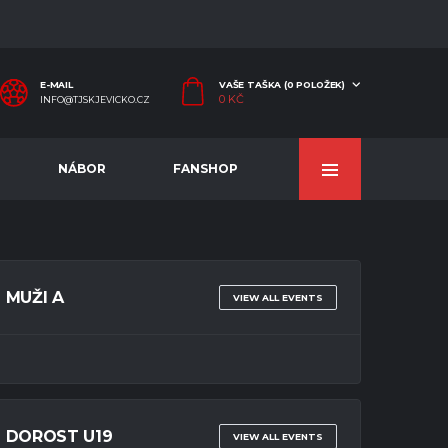
E-MAIL
VAŠE TAŠKA (0 POLOŽEK)
0
KČ
INFO@TJSKJEVICKO.CZ
NÁBOR
FANSHOP
MUŽI A
VIEW ALL EVENTS
DOROST U19
VIEW ALL EVENTS