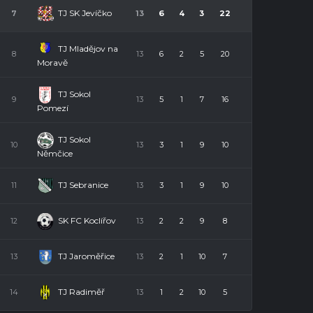
TJ SK Jevíčko
7
13
6
4
3
22
TJ Mladějov na
8
13
6
2
5
20
Moravě
TJ Sokol
9
13
5
1
7
16
Pomezí
TJ Sokol
10
13
3
1
9
10
Němčice
TJ Sebranice
11
13
3
1
9
10
SK FC Koclířov
12
13
2
2
9
8
TJ Jaroměřice
13
13
2
1
10
7
TJ Radiměř
14
13
1
2
10
5