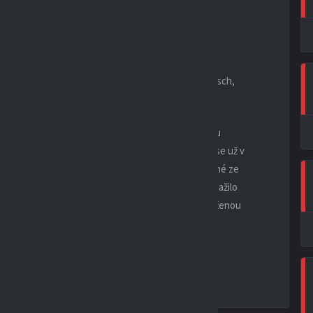
 (46. min. M. Přikryl) – Dračka (22. min Horák), Deutsch,
hře to bylo hlavně v prvním poločase poznat. Na obou
 z nich využili a vedli tak v poločase 1:0. Přestože se už v
nevzdalo, zatlačilo domácí před jejich bránu a po jedné ze
omácí už hrozili jen z brejků, zatímco Jevíčko se snažilo
li štěstí při zakončení a tak utkání skončilo zaslouženou
ma proti Boršovu, začátek je naplánován na 15:30.