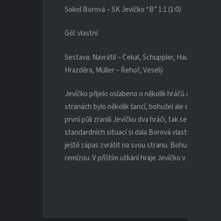
Sokol Borová – SK Jevíčko “B” 1:1 (1:0)
Gól: vlastní
Sestava: Navrátil – Čekal, Schuppler, Haupt, Vymětal
Hrazděra, Müller – Řehoř, Veselý
Jevíčko přijelo oslabeno o několik hráčů a na jeho 
stranách bylo několik šancí, bohužel ale domácí jednu
první půli zranili Jevíčku dva hráči, tak se mužstvo 
standardních situací si dala Borová vlastní branku. D
ještě zápas zvrátit na svou stranu. Bohužel ale nemě
remízou. V příštím utkání hraje Jevíčko v sobotu do