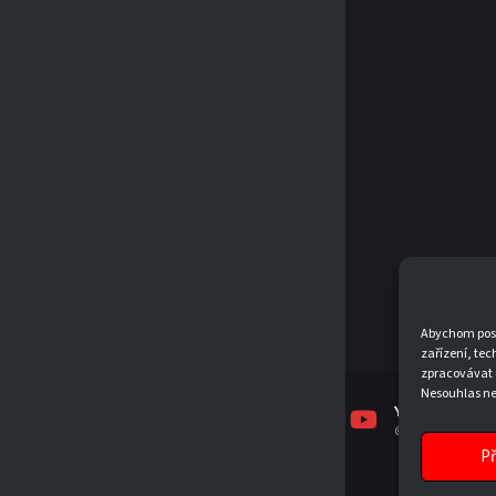
Abychom posky
zařízení, tec
zpracovávat 
Nesouhlas neb
FACEBOOK
INSTAGRAM
YOUTUBE
TJSKJEVICKO
TJSKJEVICKO
@TJSKJEVICKO19
Př
© 2026 T.J. SK JEVÍČKO, Z. S.