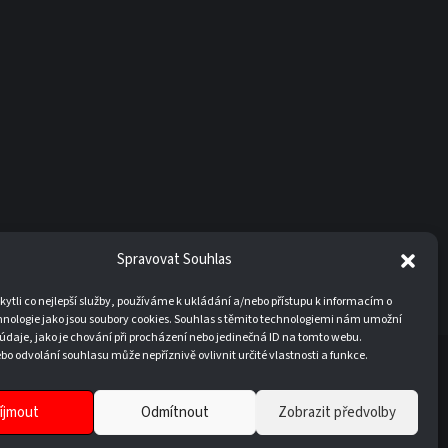
Spravovat Souhlas
tli co nejlepší služby, používáme k ukládání a/nebo přístupu k informacím o
hnologie jako jsou soubory cookies. Souhlas s těmito technologiemi nám umožní
údaje, jako je chování při procházení nebo jedinečná ID na tomto webu.
o odvolání souhlasu může nepříznivě ovlivnit určité vlastnosti a funkce.
20
íjmout
Odmítnout
Zobrazit předvolby