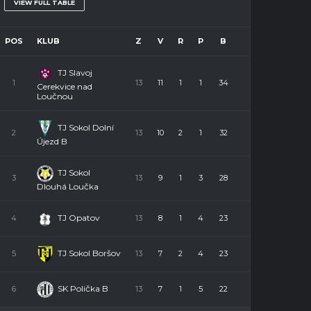
VIEW FULL TABLE
POS
KLUB
Z
V
R
P
B
TJ Slavoj
1
13
11
1
1
34
Cerekvice nad
Loučnou
TJ Sokol Dolní
2
13
10
2
1
32
Újezd B
TJ Sokol
3
13
9
1
3
28
Dlouhá Loučka
TJ Opatov
4
13
8
1
4
23
TJ Sokol Boršov
5
13
7
2
4
23
SK Polička B
6
13
7
1
5
22